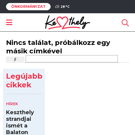
ÖNKORMÁNYZAT
28 °
C
Nincs találat, próbálkozz egy
másik címkével
Legújabb
cikkek
HÍREK
Keszthely
strandjai
ismét a
Balaton