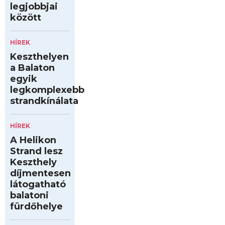
legjobbjai
között
HÍREK
Keszthelyen
a Balaton
egyik
legkomplexebb
strandkínálata
HÍREK
A Helikon
Strand lesz
Keszthely
díjmentesen
látogatható
balatoni
fürdőhelye