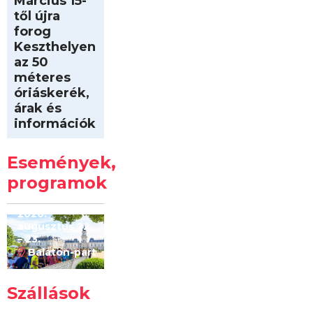
Március 15-
től újra
forog
Keszthelyen
az 50
méteres
óriáskerék,
árak és
információk
Intersport
Keszthelyi
Események,
Kilóméterek
2026
programok
2026.
augusztus 22
– 23.
Balaton-part
Szállások