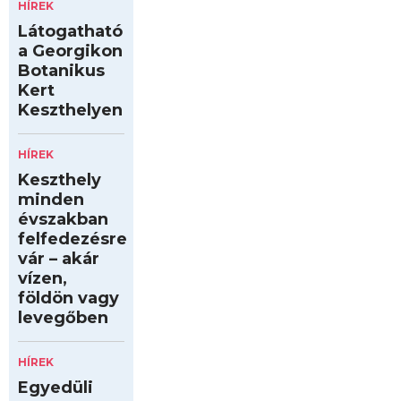
HÍREK
Látogatható
a Georgikon
Botanikus
Kert
Keszthelyen
HÍREK
Keszthely
minden
évszakban
felfedezésre
vár – akár
vízen,
földön vagy
levegőben
HÍREK
Egyedüli