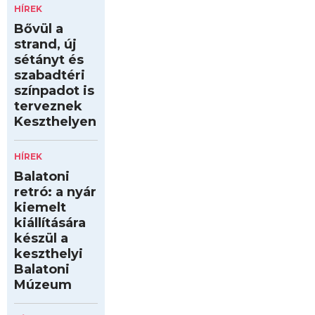
HÍREK
Bővül a
strand, új
sétányt és
szabadtéri
színpadot is
terveznek
Keszthelyen
HÍREK
Balatoni
retró: a nyár
kiemelt
kiállítására
készül a
keszthelyi
Balatoni
Múzeum