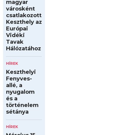
magyar
városként
csatlakozott
Keszthely az
Európai
Vidéki
Tavak
Hálózatához
HÍREK
Keszthelyi
Fenyves-
allé, a
nyugalom
és a
történelem
sétánya
HÍREK