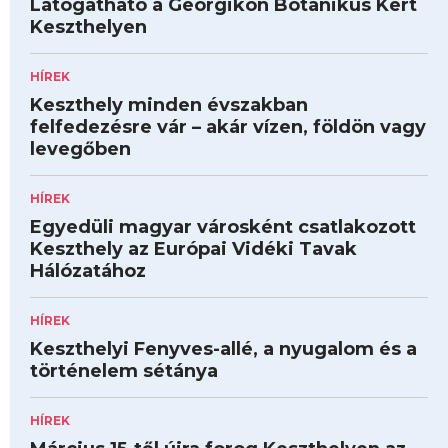
Látogatható a Georgikon Botanikus Kert
Keszthelyen
HÍREK
Keszthely minden évszakban
felfedezésre vár – akár vízen, földön vagy
levegőben
HÍREK
Egyedüli magyar városként csatlakozott
Keszthely az Európai Vidéki Tavak
Hálózatához
HÍREK
Keszthelyi Fenyves-allé, a nyugalom és a
történelem sétánya
HÍREK