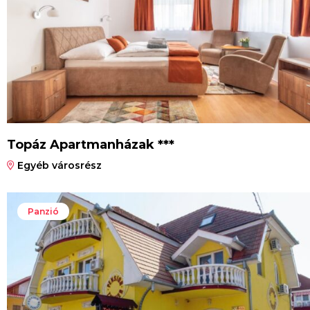
Topáz Apartmanházak ***
Egyéb városrész
Panzió