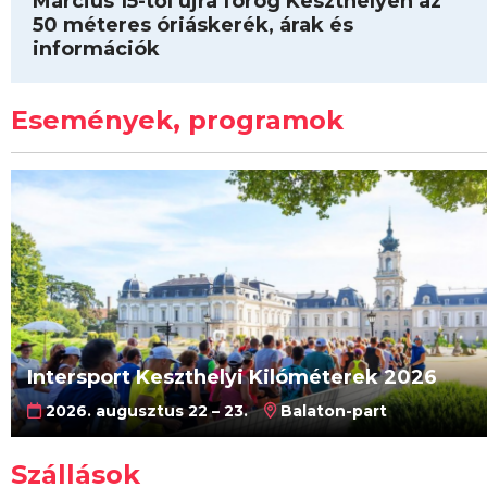
Március 15-től újra forog Keszthelyen az
50 méteres óriáskerék, árak és
információk
Események, programok
Intersport Keszthelyi Kilóméterek 2026
2026. augusztus 22 – 23.
Balaton-part
Szállások