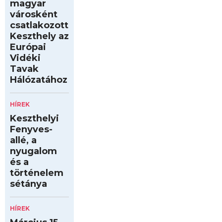
magyar
városként
csatlakozott
Keszthely az
Európai
Vidéki
Tavak
Hálózatához
HÍREK
Keszthelyi
Fenyves-
allé, a
nyugalom
és a
történelem
sétánya
HÍREK