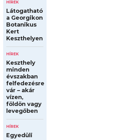
HÍREK
Látogatható
a Georgikon
Botanikus
Kert
Keszthelyen
HÍREK
Keszthely
minden
évszakban
felfedezésre
vár – akár
vízen,
földön vagy
levegőben
HÍREK
Egyedüli