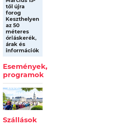
Március 15-
től újra
forog
Keszthelyen
az 50
méteres
óriáskerék,
árak és
információk
Intersport
Keszthelyi
Események,
Kilóméterek
2026
programok
2026.
augusztus 22
– 23.
Balaton-part
Szállások