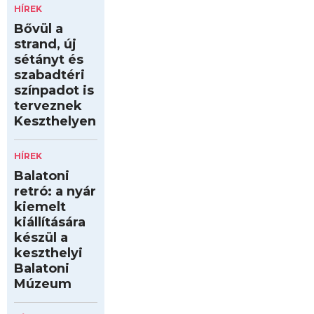
HÍREK
Bővül a
strand, új
sétányt és
szabadtéri
színpadot is
terveznek
Keszthelyen
HÍREK
Balatoni
retró: a nyár
kiemelt
kiállítására
készül a
keszthelyi
Balatoni
Múzeum