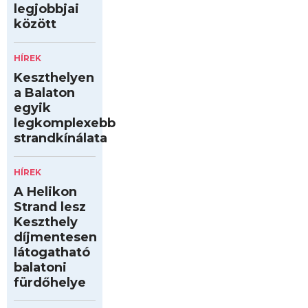
legjobbjai
között
HÍREK
Keszthelyen
a Balaton
egyik
legkomplexebb
strandkínálata
HÍREK
A Helikon
Strand lesz
Keszthely
díjmentesen
látogatható
balatoni
fürdőhelye