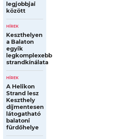
legjobbjai
között
HÍREK
Keszthelyen
a Balaton
egyik
legkomplexebb
strandkínálata
HÍREK
A Helikon
Strand lesz
Keszthely
díjmentesen
látogatható
balatoni
fürdőhelye