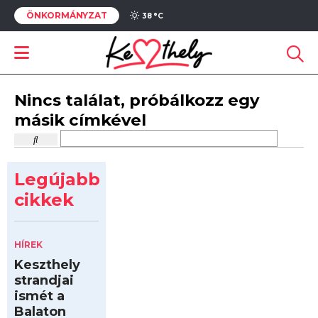
ÖNKORMÁNYZAT
38 °
C
Nincs találat, próbálkozz egy
másik címkével
Legújabb
cikkek
HÍREK
Keszthely
strandjai
ismét a
Balaton