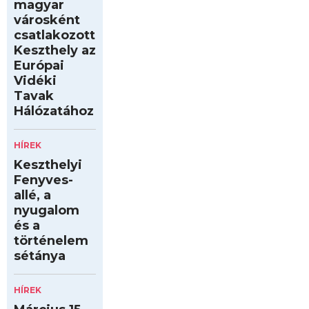
magyar
városként
csatlakozott
Keszthely az
Európai
Vidéki
Tavak
Hálózatához
HÍREK
Keszthelyi
Fenyves-
allé, a
nyugalom
és a
történelem
sétánya
HÍREK