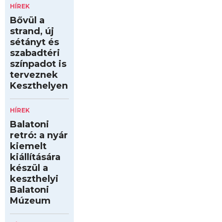
HÍREK
Bővül a
strand, új
sétányt és
szabadtéri
színpadot is
terveznek
Keszthelyen
HÍREK
Balatoni
retró: a nyár
kiemelt
kiállítására
készül a
keszthelyi
Balatoni
Múzeum