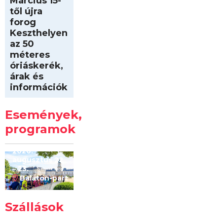
Március 15-
től újra
forog
Keszthelyen
az 50
méteres
óriáskerék,
árak és
információk
Intersport
Keszthelyi
Események,
Kilóméterek
2026
programok
2026.
augusztus 22
– 23.
Balaton-part
Szállások