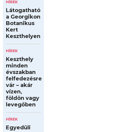
HÍREK
Látogatható
a Georgikon
Botanikus
Kert
Keszthelyen
HÍREK
Keszthely
minden
évszakban
felfedezésre
vár – akár
vízen,
földön vagy
levegőben
HÍREK
Egyedüli