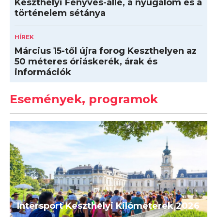
Keszthelyi Fenyves-allé, a nyugalom és a
történelem sétánya
HÍREK
Március 15-től újra forog Keszthelyen az
50 méteres óriáskerék, árak és
információk
Események, programok
Intersport Keszthelyi Kilóméterek 2026