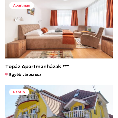
Apartman
Topáz Apartmanházak ***
Egyéb városrész
Panzió