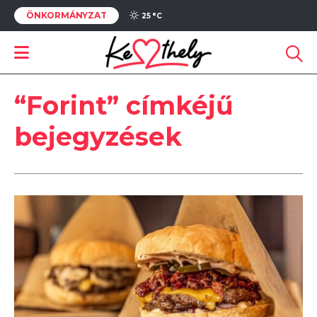
ÖNKORMÁNYZAT
25 °
C
“Forint” címkéjű
bejegyzések