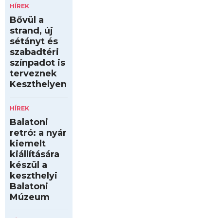
HÍREK
Bővül a
strand, új
sétányt és
szabadtéri
színpadot is
terveznek
Keszthelyen
HÍREK
Balatoni
retró: a nyár
kiemelt
kiállítására
készül a
keszthelyi
Balatoni
Múzeum