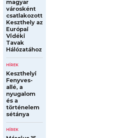
magyar
városként
csatlakozott
Keszthely az
Európai
Vidéki
Tavak
Hálózatához
HÍREK
Keszthelyi
Fenyves-
allé, a
nyugalom
és a
történelem
sétánya
HÍREK