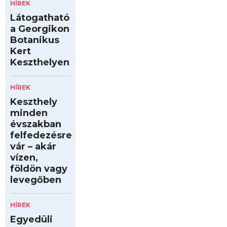
HÍREK
Látogatható
a Georgikon
Botanikus
Kert
Keszthelyen
HÍREK
Keszthely
minden
évszakban
felfedezésre
vár – akár
vízen,
földön vagy
levegőben
HÍREK
Egyedüli