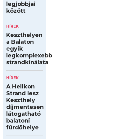
legjobbjai
között
HÍREK
Keszthelyen
a Balaton
egyik
legkomplexebb
strandkínálata
HÍREK
A Helikon
Strand lesz
Keszthely
díjmentesen
látogatható
balatoni
fürdőhelye