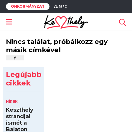
ÖNKORMÁNYZAT
19 °
C
Nincs találat, próbálkozz egy
másik címkével
Legújabb
cikkek
HÍREK
Keszthely
strandjai
ismét a
Balaton