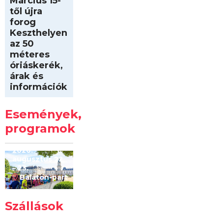
Március 15-
től újra
forog
Keszthelyen
az 50
méteres
óriáskerék,
árak és
információk
Intersport
Keszthelyi
Események,
Kilóméterek
2026
programok
2026.
augusztus 22
– 23.
Balaton-part
Szállások