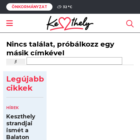
ÖNKORMÁNYZAT
32 °
C
Nincs találat, próbálkozz egy
másik címkével
Legújabb
cikkek
HÍREK
Keszthely
strandjai
ismét a
Balaton