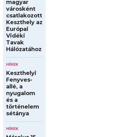
magyar
városként
csatlakozott
Keszthely az
Európai
Vidéki
Tavak
Hálózatához
HÍREK
Keszthelyi
Fenyves-
allé, a
nyugalom
és a
történelem
sétánya
HÍREK