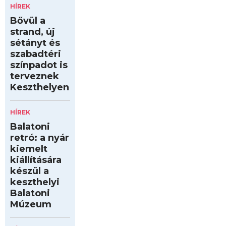
HÍREK
Bővül a
strand, új
sétányt és
szabadtéri
színpadot is
terveznek
Keszthelyen
HÍREK
Balatoni
retró: a nyár
kiemelt
kiállítására
készül a
keszthelyi
Balatoni
Múzeum