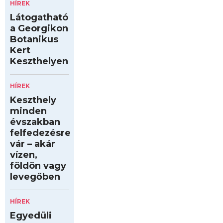
HÍREK
Látogatható
a Georgikon
Botanikus
Kert
Keszthelyen
HÍREK
Keszthely
minden
évszakban
felfedezésre
vár – akár
vízen,
földön vagy
levegőben
HÍREK
Egyedüli