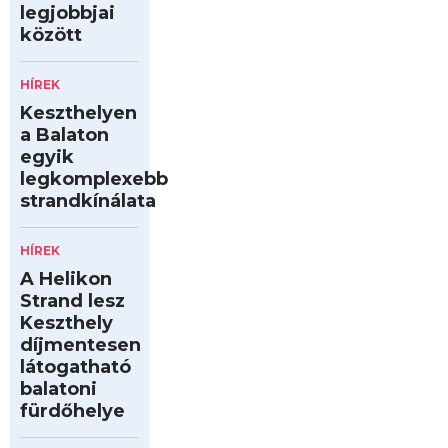
legjobbjai
között
HÍREK
Keszthelyen
a Balaton
egyik
legkomplexebb
strandkínálata
HÍREK
A Helikon
Strand lesz
Keszthely
díjmentesen
látogatható
balatoni
fürdőhelye