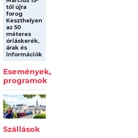
Március 15-
től újra
forog
Keszthelyen
az 50
méteres
óriáskerék,
árak és
információk
Intersport
Keszthelyi
Események,
Kilóméterek
2026
programok
2026.
augusztus 22
– 23.
Balaton-part
Szállások