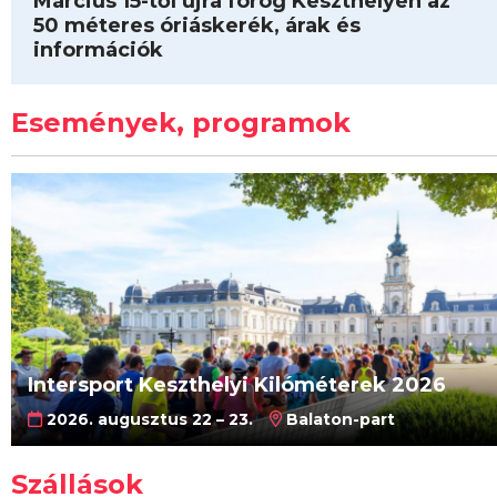
Március 15-től újra forog Keszthelyen az
50 méteres óriáskerék, árak és
információk
Események, programok
Intersport Keszthelyi Kilóméterek 2026
2026. augusztus 22 – 23.
Balaton-part
Szállások