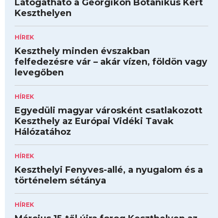
Látogatható a Georgikon Botanikus Kert
Keszthelyen
HÍREK
Keszthely minden évszakban
felfedezésre vár – akár vízen, földön vagy
levegőben
HÍREK
Egyedüli magyar városként csatlakozott
Keszthely az Európai Vidéki Tavak
Hálózatához
HÍREK
Keszthelyi Fenyves-allé, a nyugalom és a
történelem sétánya
HÍREK