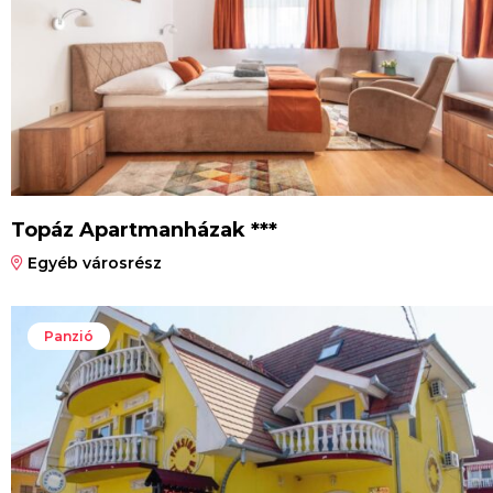
Topáz Apartmanházak ***
Egyéb városrész
Panzió