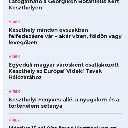
Látogatható a Georgikon Botanikus Kert
Keszthelyen
HÍREK
Keszthely minden évszakban
felfedezésre vár – akár vízen, földön vagy
levegőben
HÍREK
Egyedüli magyar városként csatlakozott
Keszthely az Európai Vidéki Tavak
Hálózatához
HÍREK
Keszthelyi Fenyves-allé, a nyugalom és a
történelem sétánya
HÍREK