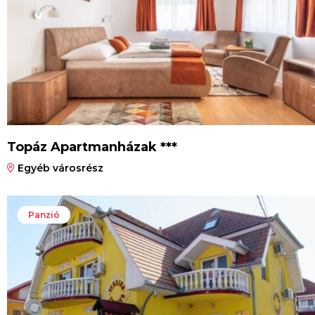
Topáz Apartmanházak ***
Egyéb városrész
Panzió