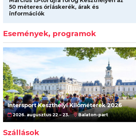
Március 15-től újra forog Keszthelyen az
50 méteres óriáskerék, árak és
információk
Események, programok
Intersport Keszthelyi Kilóméterek 2026
2026. augusztus 22 – 23.
Balaton-part
Szállások