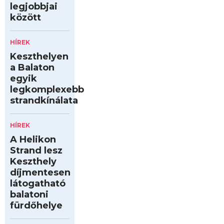
legjobbjai
között
HÍREK
Keszthelyen
a Balaton
egyik
legkomplexebb
strandkínálata
HÍREK
A Helikon
Strand lesz
Keszthely
díjmentesen
látogatható
balatoni
fürdőhelye