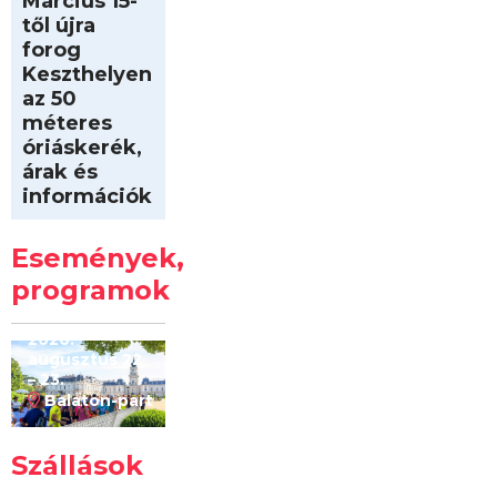
Március 15-
től újra
forog
Keszthelyen
az 50
méteres
óriáskerék,
árak és
információk
Intersport
Keszthelyi
Események,
Kilóméterek
2026
programok
2026.
augusztus 22
– 23.
Balaton-part
Szállások