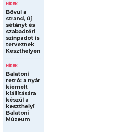
HÍREK
Bővül a
strand, új
sétányt és
szabadtéri
színpadot is
terveznek
Keszthelyen
HÍREK
Balatoni
retró: a nyár
kiemelt
kiállítására
készül a
keszthelyi
Balatoni
Múzeum