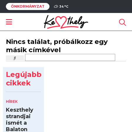
ÖNKORMÁNYZAT
34 °
C
Nincs találat, próbálkozz egy
másik címkével
Legújabb
cikkek
HÍREK
Keszthely
strandjai
ismét a
Balaton