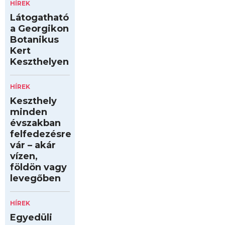
HÍREK
Látogatható
a Georgikon
Botanikus
Kert
Keszthelyen
HÍREK
Keszthely
minden
évszakban
felfedezésre
vár – akár
vízen,
földön vagy
levegőben
HÍREK
Egyedüli