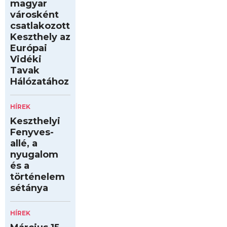
magyar
városként
csatlakozott
Keszthely az
Európai
Vidéki
Tavak
Hálózatához
HÍREK
Keszthelyi
Fenyves-
allé, a
nyugalom
és a
történelem
sétánya
HÍREK