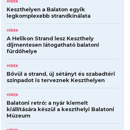
HÍREK
Keszthelyen a Balaton egyik
legkomplexebb strandkínálata
HÍREK
A Helikon Strand lesz Keszthely
díjmentesen látogatható balatoni
fürdőhelye
HÍREK
Bővül a strand, új sétányt és szabadtéri
színpadot is terveznek Keszthelyen
HÍREK
Balatoni retró: a nyár kiemelt
kiállítására készül a keszthelyi Balatoni
Múzeum