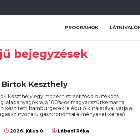
PROGRAMOK
LÁTNIVALÓ
jű bejegyzések
 Birtok Keszthely
tok Keszthely egy modern street food büfékocsi,
gi alapanyagokra, a 100%-os magyar szürkemarha
sen készített hamburgerekre épülő kínálatával várja a
agas színvonalú gasztronómiai élményeket kereső
2026. július 8.
Lábadi Réka