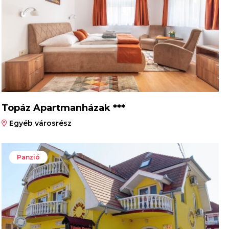
Topáz Apartmanházak ***
Egyéb városrész
Panzió