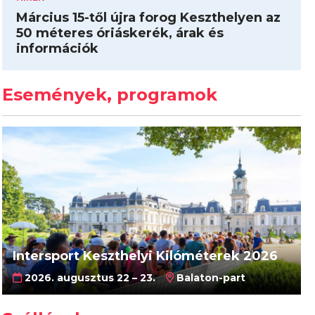
Március 15-től újra forog Keszthelyen az
50 méteres óriáskerék, árak és
információk
Események, programok
Intersport Keszthelyi Kilóméterek 2026
2026. augusztus 22 – 23.
Balaton-part