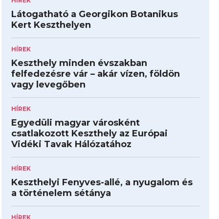
HÍREK
Látogatható a Georgikon Botanikus
Kert Keszthelyen
HÍREK
Keszthely minden évszakban
felfedezésre vár – akár vízen, földön
vagy levegőben
HÍREK
Egyedüli magyar városként
csatlakozott Keszthely az Európai
Vidéki Tavak Hálózatához
HÍREK
Keszthelyi Fenyves-allé, a nyugalom és
a történelem sétánya
HÍREK