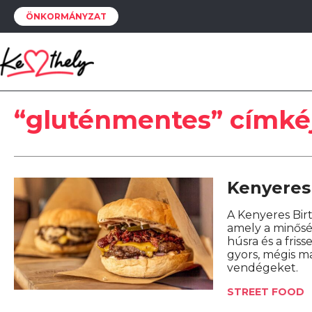
ÖNKORMÁNYZAT
“gluténmentes” címké
Kenyeres
A Kenyeres Bir
amely a minősé
húsra és a fris
gyors, mégis m
vendégeket.
STREET FOOD