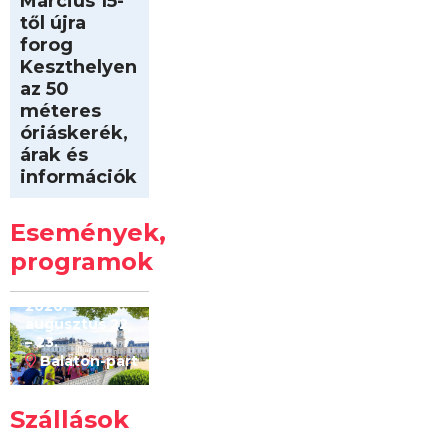
Március 15-
től újra
forog
Keszthelyen
az 50
méteres
óriáskerék,
árak és
információk
Intersport
Keszthelyi
Események,
Kilóméterek
2026
programok
2026.
augusztus 22
– 23.
Balaton-part
Szállások