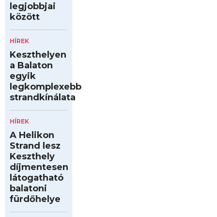
legjobbjai
között
HÍREK
Keszthelyen
a Balaton
egyik
legkomplexebb
strandkínálata
HÍREK
A Helikon
Strand lesz
Keszthely
díjmentesen
látogatható
balatoni
fürdőhelye