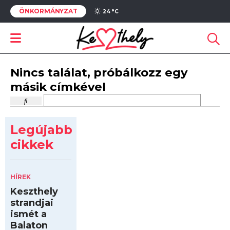
ÖNKORMÁNYZAT
24 °
C
Nincs találat, próbálkozz egy
másik címkével
Legújabb
cikkek
HÍREK
Keszthely
strandjai
ismét a
Balaton