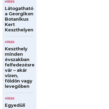
HÍREK
Látogatható
a Georgikon
Botanikus
Kert
Keszthelyen
HÍREK
Keszthely
minden
évszakban
felfedezésre
vár – akár
vízen,
földön vagy
levegőben
HÍREK
Egyedüli