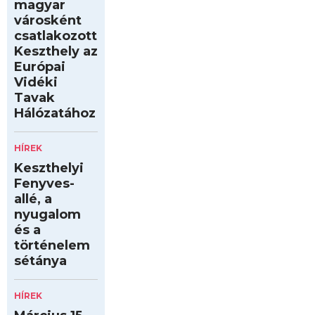
magyar
városként
csatlakozott
Keszthely az
Európai
Vidéki
Tavak
Hálózatához
HÍREK
Keszthelyi
Fenyves-
allé, a
nyugalom
és a
történelem
sétánya
HÍREK