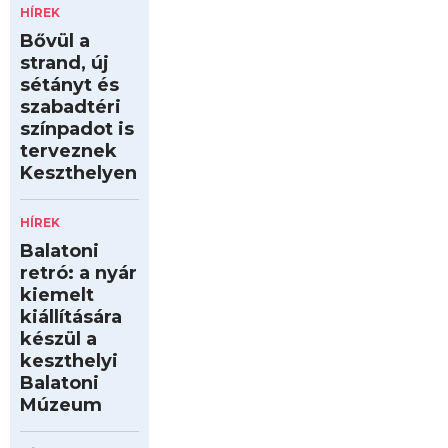
HÍREK
Bővül a
strand, új
sétányt és
szabadtéri
színpadot is
terveznek
Keszthelyen
HÍREK
Balatoni
retró: a nyár
kiemelt
kiállítására
készül a
keszthelyi
Balatoni
Múzeum