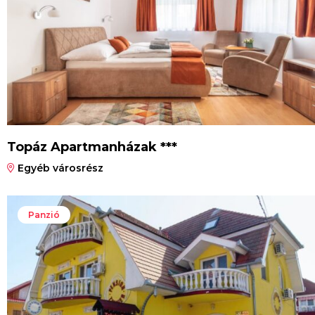
Topáz Apartmanházak ***
Egyéb városrész
Panzió