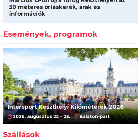
Március 15-től újra forog Keszthelyen az
50 méteres óriáskerék, árak és
információk
Események, programok
Intersport Keszthelyi Kilóméterek 2026
2026. augusztus 22 – 23.
Balaton-part
Szállások