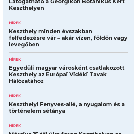
Látogatható a Georgikon Botanikus Kert
Keszthelyen
HÍREK
Keszthely minden évszakban
felfedezésre vár – akár vízen, földön vagy
levegőben
HÍREK
Egyedüli magyar városként csatlakozott
Keszthely az Európai Vidéki Tavak
Hálózatához
HÍREK
Keszthelyi Fenyves-allé, a nyugalom és a
történelem sétánya
HÍREK