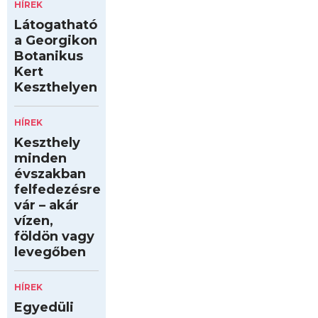
HÍREK
Látogatható
a Georgikon
Botanikus
Kert
Keszthelyen
HÍREK
Keszthely
minden
évszakban
felfedezésre
vár – akár
vízen,
földön vagy
levegőben
HÍREK
Egyedüli