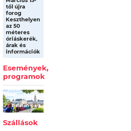
Március 15-
től újra
forog
Keszthelyen
az 50
méteres
óriáskerék,
árak és
információk
Intersport
Keszthelyi
Események,
Kilóméterek
2026
programok
2026.
augusztus 22
– 23.
Balaton-part
Szállások