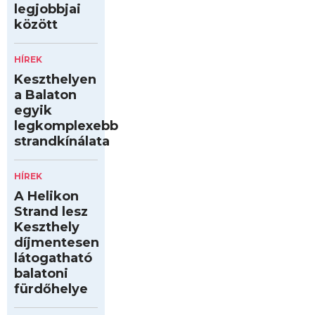
legjobbjai
között
HÍREK
Keszthelyen
a Balaton
egyik
legkomplexebb
strandkínálata
HÍREK
A Helikon
Strand lesz
Keszthely
díjmentesen
látogatható
balatoni
fürdőhelye