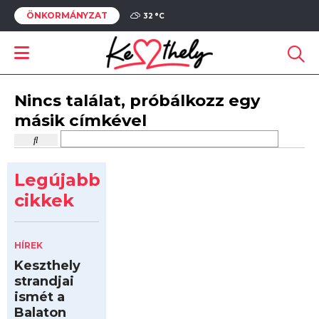
ÖNKORMÁNYZAT
32 °
C
Nincs találat, próbálkozz egy
másik címkével
Legújabb
cikkek
HÍREK
Keszthely
strandjai
ismét a
Balaton