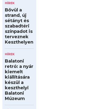
HÍREK
Bővül a
strand, új
sétányt és
szabadtéri
színpadot is
terveznek
Keszthelyen
HÍREK
Balatoni
retró: a nyár
kiemelt
kiállítására
készül a
keszthelyi
Balatoni
Múzeum