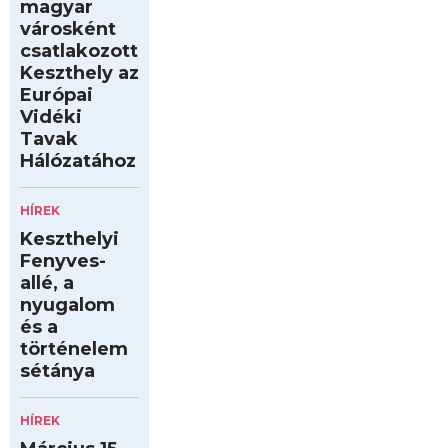
magyar
városként
csatlakozott
Keszthely az
Európai
Vidéki
Tavak
Hálózatához
HÍREK
Keszthelyi
Fenyves-
allé, a
nyugalom
és a
történelem
sétánya
HÍREK