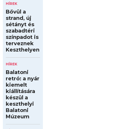
HÍREK
Bővül a
strand, új
sétányt és
szabadtéri
színpadot is
terveznek
Keszthelyen
HÍREK
Balatoni
retró: a nyár
kiemelt
kiállítására
készül a
keszthelyi
Balatoni
Múzeum