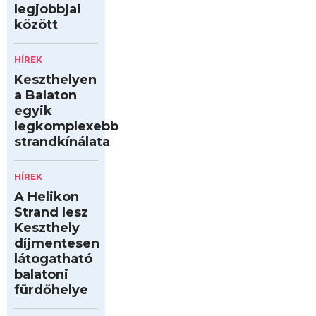
legjobbjai
között
HÍREK
Keszthelyen
a Balaton
egyik
legkomplexebb
strandkínálata
HÍREK
A Helikon
Strand lesz
Keszthely
díjmentesen
látogatható
balatoni
fürdőhelye