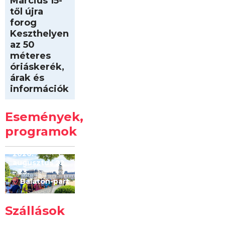
Március 15-
től újra
forog
Keszthelyen
az 50
méteres
óriáskerék,
árak és
információk
Intersport
Keszthelyi
Események,
Kilóméterek
2026
programok
2026.
augusztus 22
– 23.
Balaton-part
Szállások