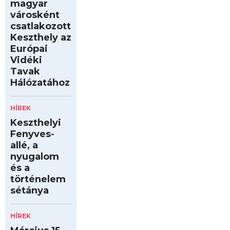
magyar
városként
csatlakozott
Keszthely az
Európai
Vidéki
Tavak
Hálózatához
HÍREK
Keszthelyi
Fenyves-
allé, a
nyugalom
és a
történelem
sétánya
HÍREK