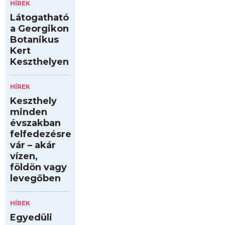
HÍREK
Látogatható
a Georgikon
Botanikus
Kert
Keszthelyen
HÍREK
Keszthely
minden
évszakban
felfedezésre
vár – akár
vízen,
földön vagy
levegőben
HÍREK
Egyedüli