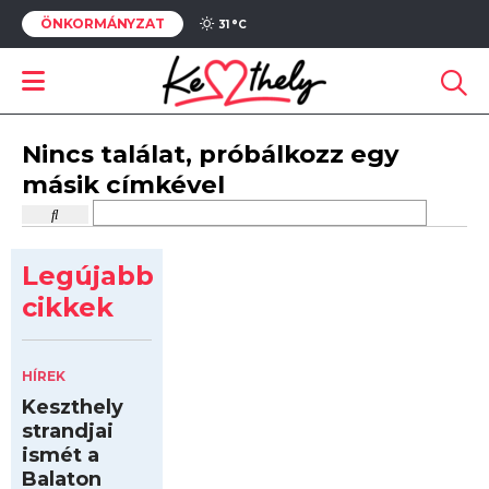
ÖNKORMÁNYZAT
31 °
C
Nincs találat, próbálkozz egy
másik címkével
Legújabb
cikkek
HÍREK
Keszthely
strandjai
ismét a
Balaton