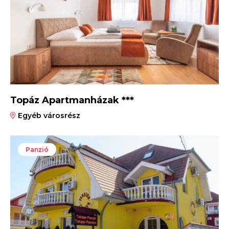
Topáz Apartmanházak ***
Egyéb városrész
Panzió