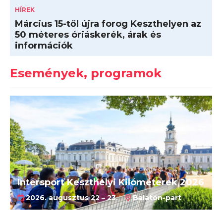
HÍREK
Március 15-től újra forog Keszthelyen az
50 méteres óriáskerék, árak és
információk
Események, programok
Intersport Keszthelyi Kilóméterek 2026
2026. augusztus 22 – 23.
Balaton-part