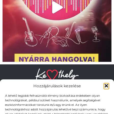
Hozzájárulások kezelése
A lehető legjobb felhasználói élmény biztosítása érdekében olyan
technológiákat, például sütiket használunk, amelyek segítségével
eszközinformációkat tárolunk és/vagy érünk el. Az ilyen
HASZNOS LINKEK
technológiákhoz adott hozzájárulás lehetővé teszi számunkra, hogy
olyan adatokat kezeljünk, mint a böngészési szokások vagy az oldalon