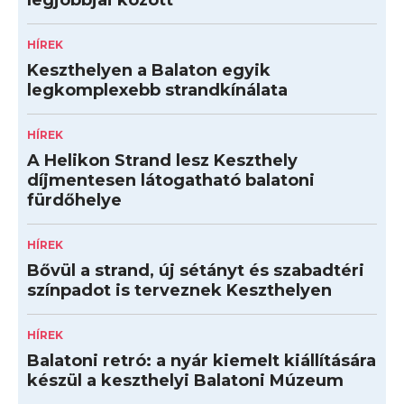
legjobbjai között
HÍREK
Keszthelyen a Balaton egyik
legkomplexebb strandkínálata
HÍREK
A Helikon Strand lesz Keszthely
díjmentesen látogatható balatoni
fürdőhelye
HÍREK
Bővül a strand, új sétányt és szabadtéri
színpadot is terveznek Keszthelyen
HÍREK
Balatoni retró: a nyár kiemelt kiállítására
készül a keszthelyi Balatoni Múzeum