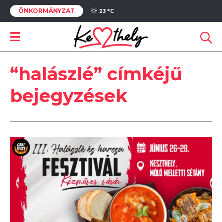
ÖNKORMÁNYZAT
23 °
C
“halászlé” címkéjű
bejegyzések