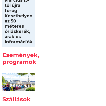
Március 15-
től újra
forog
Keszthelyen
az 50
méteres
óriáskerék,
árak és
információk
Intersport
Keszthelyi
Események,
Kilóméterek
2026
programok
2026.
augusztus 22
– 23.
Balaton-part
Szállások