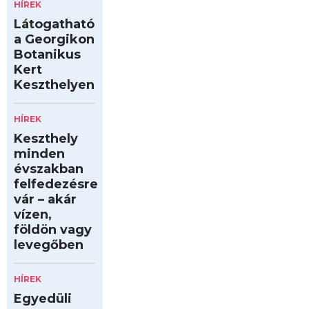
HÍREK
Látogatható
a Georgikon
Botanikus
Kert
Keszthelyen
HÍREK
Keszthely
minden
évszakban
felfedezésre
vár – akár
vízen,
földön vagy
levegőben
HÍREK
Egyedüli