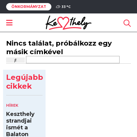
ÖNKORMÁNYZAT
33 °
C
Nincs találat, próbálkozz egy
másik címkével
Legújabb
cikkek
HÍREK
Keszthely
strandjai
ismét a
Balaton