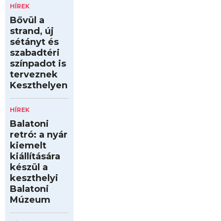
HÍREK
Bővül a
strand, új
sétányt és
szabadtéri
színpadot is
terveznek
Keszthelyen
HÍREK
Balatoni
retró: a nyár
kiemelt
kiállítására
készül a
keszthelyi
Balatoni
Múzeum