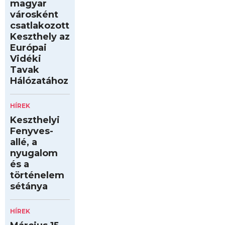
magyar
városként
csatlakozott
Keszthely az
Európai
Vidéki
Tavak
Hálózatához
HÍREK
Keszthelyi
Fenyves-
allé, a
nyugalom
és a
történelem
sétánya
HÍREK