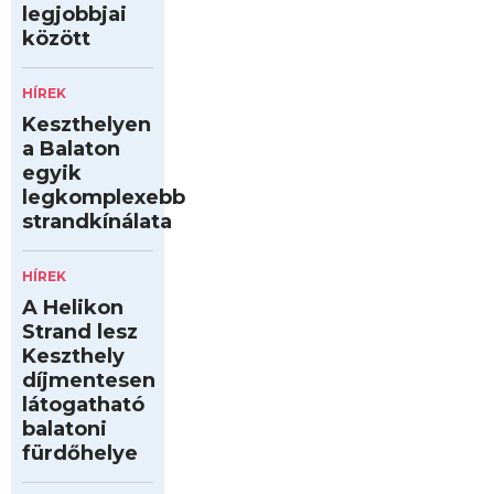
legjobbjai
között
HÍREK
Keszthelyen
a Balaton
egyik
legkomplexebb
strandkínálata
HÍREK
A Helikon
Strand lesz
Keszthely
díjmentesen
látogatható
balatoni
fürdőhelye