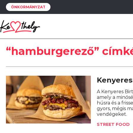
ÖNKORMÁNYZAT
“hamburgerező” címké
Kenyeres
A Kenyeres Bir
amely a minősé
húsra és a fris
gyors, mégis m
vendégeket.
STREET FOOD