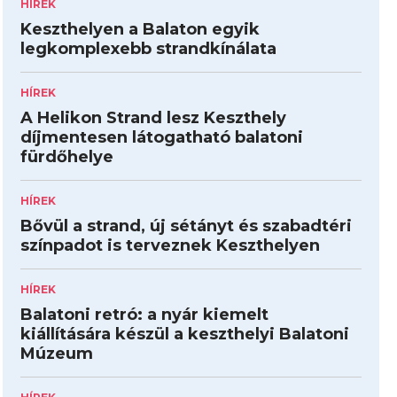
HÍREK
Keszthelyen a Balaton egyik
legkomplexebb strandkínálata
HÍREK
A Helikon Strand lesz Keszthely
díjmentesen látogatható balatoni
fürdőhelye
HÍREK
Bővül a strand, új sétányt és szabadtéri
színpadot is terveznek Keszthelyen
HÍREK
Balatoni retró: a nyár kiemelt
kiállítására készül a keszthelyi Balatoni
Múzeum