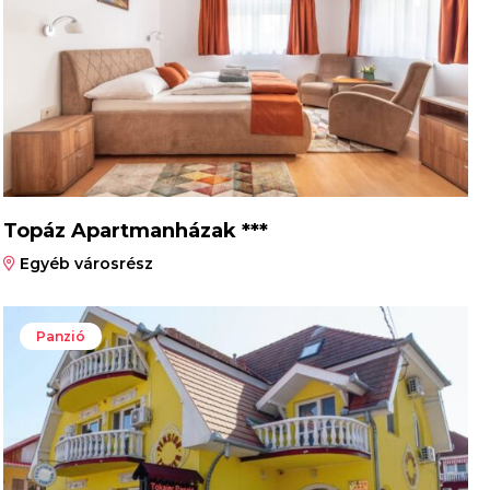
Topáz Apartmanházak ***
Egyéb városrész
Panzió