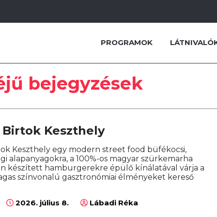
PROGRAMOK
LÁTNIVALÓ
jű bejegyzések
 Birtok Keszthely
tok Keszthely egy modern street food büfékocsi,
gi alapanyagokra, a 100%-os magyar szürkemarha
sen készített hamburgerekre épülő kínálatával várja a
agas színvonalú gasztronómiai élményeket kereső
2026. július 8.
Lábadi Réka