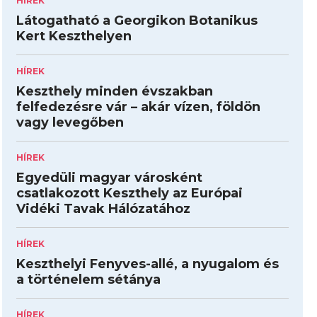
HÍREK
Látogatható a Georgikon Botanikus
Kert Keszthelyen
HÍREK
Keszthely minden évszakban
felfedezésre vár – akár vízen, földön
vagy levegőben
HÍREK
Egyedüli magyar városként
csatlakozott Keszthely az Európai
Vidéki Tavak Hálózatához
HÍREK
Keszthelyi Fenyves-allé, a nyugalom és
a történelem sétánya
HÍREK