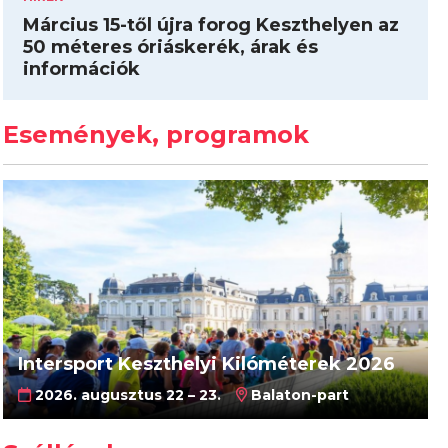
Március 15-től újra forog Keszthelyen az
50 méteres óriáskerék, árak és
információk
Események, programok
Intersport Keszthelyi Kilóméterek 2026
2026. augusztus 22 – 23.
Balaton-part