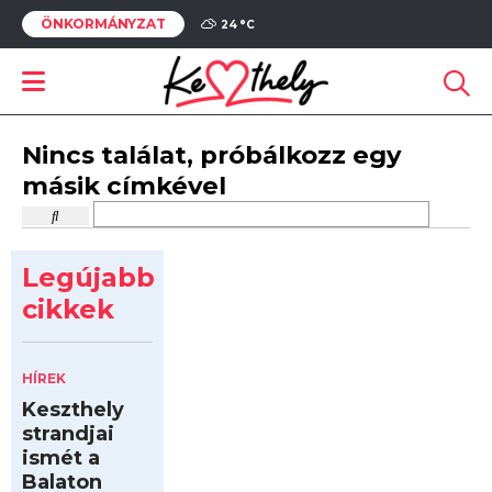
ÖNKORMÁNYZAT
24 °
C
Nincs találat, próbálkozz egy
másik címkével
Legújabb
cikkek
HÍREK
Keszthely
strandjai
ismét a
Balaton