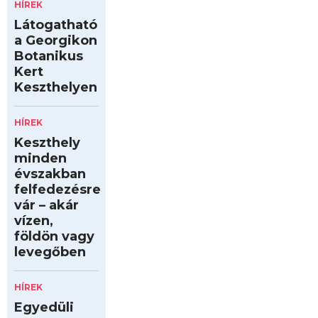
HÍREK
Látogatható
a Georgikon
Botanikus
Kert
Keszthelyen
HÍREK
Keszthely
minden
évszakban
felfedezésre
vár – akár
vízen,
földön vagy
levegőben
HÍREK
Egyedüli