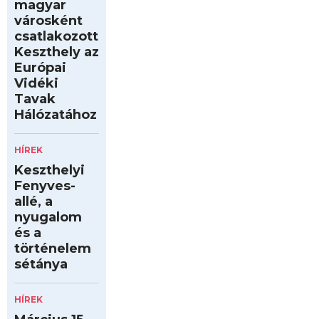
magyar
városként
csatlakozott
Keszthely az
Európai
Vidéki
Tavak
Hálózatához
HÍREK
Keszthelyi
Fenyves-
allé, a
nyugalom
és a
történelem
sétánya
HÍREK