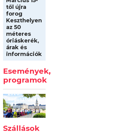
Március 15-
től újra
forog
Keszthelyen
az 50
méteres
óriáskerék,
árak és
információk
Intersport
Keszthelyi
Események,
Kilóméterek
2026
programok
2026.
augusztus 22
– 23.
Balaton-part
Szállások