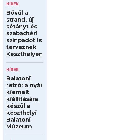
HÍREK
Bővül a
strand, új
sétányt és
szabadtéri
színpadot is
terveznek
Keszthelyen
HÍREK
Balatoni
retró: a nyár
kiemelt
kiállítására
készül a
keszthelyi
Balatoni
Múzeum