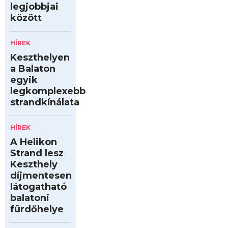
legjobbjai
között
HÍREK
Keszthelyen
a Balaton
egyik
legkomplexebb
strandkínálata
HÍREK
A Helikon
Strand lesz
Keszthely
díjmentesen
látogatható
balatoni
fürdőhelye