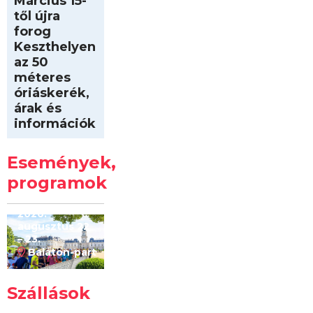
Március 15-
től újra
forog
Keszthelyen
az 50
méteres
óriáskerék,
árak és
információk
Intersport
Keszthelyi
Események,
Kilóméterek
2026
programok
2026.
augusztus 22
– 23.
Balaton-part
Szállások