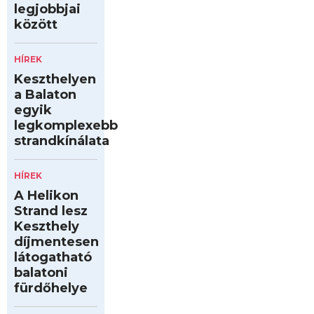
legjobbjai
között
HÍREK
Keszthelyen
a Balaton
egyik
legkomplexebb
strandkínálata
HÍREK
A Helikon
Strand lesz
Keszthely
díjmentesen
látogatható
balatoni
fürdőhelye