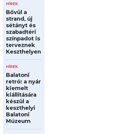
HÍREK
Bővül a
strand, új
sétányt és
szabadtéri
színpadot is
terveznek
Keszthelyen
HÍREK
Balatoni
retró: a nyár
kiemelt
kiállítására
készül a
keszthelyi
Balatoni
Múzeum