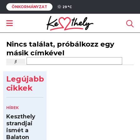
ÖNKORMÁNYZAT
29 °
C
Nincs találat, próbálkozz egy
másik címkével
Legújabb
cikkek
HÍREK
Keszthely
strandjai
ismét a
Balaton