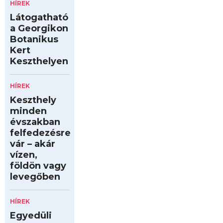
HÍREK
Látogatható
a Georgikon
Botanikus
Kert
Keszthelyen
HÍREK
Keszthely
minden
évszakban
felfedezésre
vár – akár
vízen,
földön vagy
levegőben
HÍREK
Egyedüli