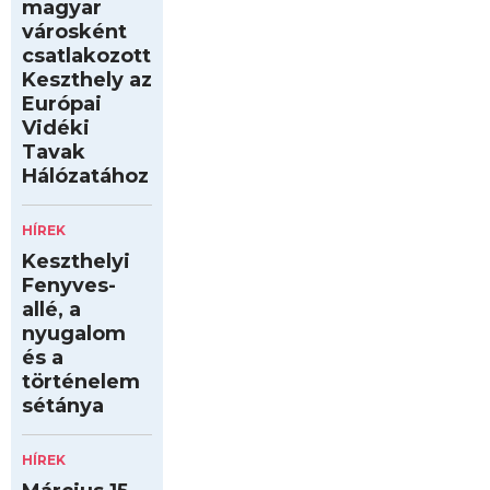
magyar
városként
csatlakozott
Keszthely az
Európai
Vidéki
Tavak
Hálózatához
HÍREK
Keszthelyi
Fenyves-
allé, a
nyugalom
és a
történelem
sétánya
HÍREK