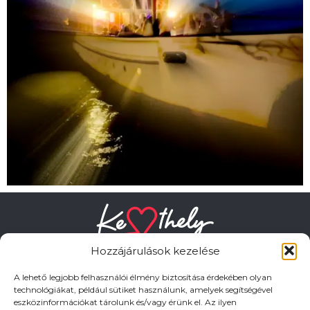
Hozzájárulások kezelése
A lehető legjobb felhasználói élmény biztosítása érdekében olyan
technológiákat, például sütiket használunk, amelyek segítségével
eszközinformációkat tárolunk és/vagy érünk el. Az ilyen
HASZNOS LINKEK