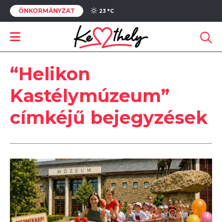
ÖNKORMÁNYZAT
23 °
C
“Helikon
Kastélymúzeum”
címkéjű bejegyzések