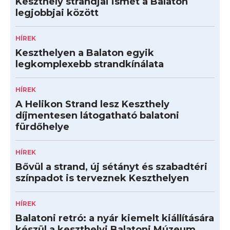
Keszthely strandjai ismét a Balaton
legjobbjai között
HÍREK
Keszthelyen a Balaton egyik
legkomplexebb strandkínálata
HÍREK
A Helikon Strand lesz Keszthely
díjmentesen látogatható balatoni
fürdőhelye
HÍREK
Bővül a strand, új sétányt és szabadtéri
színpadot is terveznek Keszthelyen
HÍREK
Balatoni retró: a nyár kiemelt kiállítására
készül a keszthelyi Balatoni Múzeum