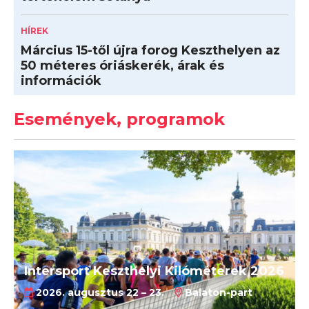
HÍREK
Március 15-től újra forog Keszthelyen az
50 méteres óriáskerék, árak és
információk
Események, programok
Intersport Keszthelyi Kilóméterek 2026
2026. augusztus 22 – 23.
Balaton-part