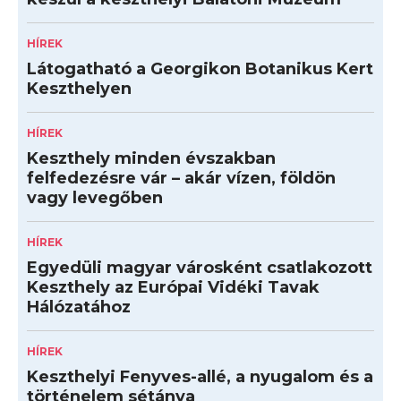
HÍREK
Látogatható a Georgikon Botanikus Kert
Keszthelyen
HÍREK
Keszthely minden évszakban
felfedezésre vár – akár vízen, földön
vagy levegőben
HÍREK
Egyedüli magyar városként csatlakozott
Keszthely az Európai Vidéki Tavak
Hálózatához
HÍREK
Keszthelyi Fenyves-allé, a nyugalom és a
történelem sétánya