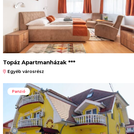
Topáz Apartmanházak ***
Egyéb városrész
Panzió