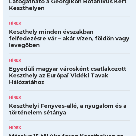
Látogatható a Georgikon Botanikus Kert
Keszthelyen
HÍREK
Keszthely minden évszakban
felfedezésre vár – akár vízen, földön vagy
levegőben
HÍREK
Egyedüli magyar városként csatlakozott
Keszthely az Európai Vidéki Tavak
Hálózatához
HÍREK
Keszthelyi Fenyves-allé, a nyugalom és a
történelem sétánya
HÍREK