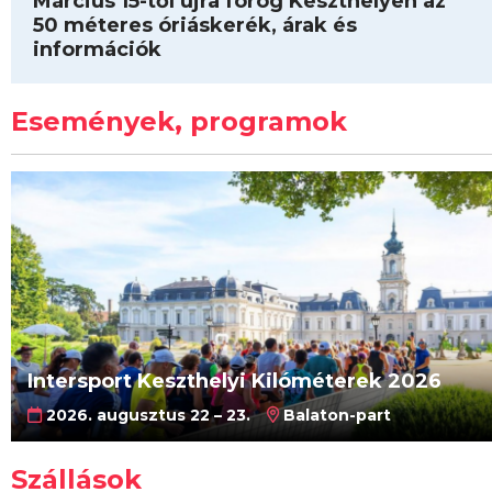
Március 15-től újra forog Keszthelyen az
50 méteres óriáskerék, árak és
információk
Események, programok
Intersport Keszthelyi Kilóméterek 2026
2026. augusztus 22 – 23.
Balaton-part
Szállások