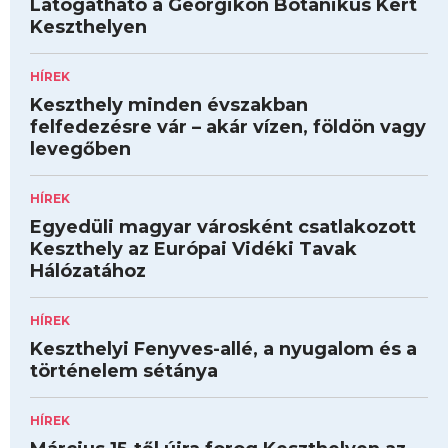
Látogatható a Georgikon Botanikus Kert
Keszthelyen
HÍREK
Keszthely minden évszakban
felfedezésre vár – akár vízen, földön vagy
levegőben
HÍREK
Egyedüli magyar városként csatlakozott
Keszthely az Európai Vidéki Tavak
Hálózatához
HÍREK
Keszthelyi Fenyves-allé, a nyugalom és a
történelem sétánya
HÍREK