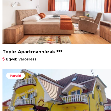
Topáz Apartmanházak ***
Egyéb városrész
Panzió