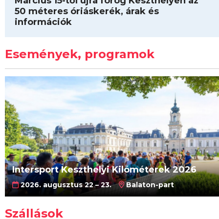
Március 15-től újra forog Keszthelyen az
50 méteres óriáskerék, árak és
információk
Események, programok
Intersport Keszthelyi Kilóméterek 2026
2026. augusztus 22 – 23.
Balaton-part
Szállások