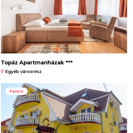
Topáz Apartmanházak ***
Egyéb városrész
Panzió