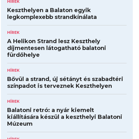
HÍREK
Keszthelyen a Balaton egyik
legkomplexebb strandkínálata
HÍREK
A Helikon Strand lesz Keszthely
díjmentesen látogatható balatoni
fürdőhelye
HÍREK
Bővül a strand, új sétányt és szabadtéri
színpadot is terveznek Keszthelyen
HÍREK
Balatoni retró: a nyár kiemelt
kiállítására készül a keszthelyi Balatoni
Múzeum