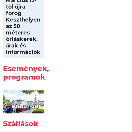
Március 15-
től újra
forog
Keszthelyen
az 50
méteres
óriáskerék,
árak és
információk
Intersport
Keszthelyi
Események,
Kilóméterek
2026
programok
2026.
augusztus 22
– 23.
Balaton-part
Szállások