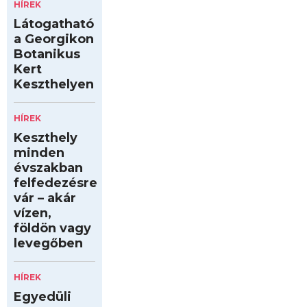
HÍREK
Látogatható
a Georgikon
Botanikus
Kert
Keszthelyen
HÍREK
Keszthely
minden
évszakban
felfedezésre
vár – akár
vízen,
földön vagy
levegőben
HÍREK
Egyedüli