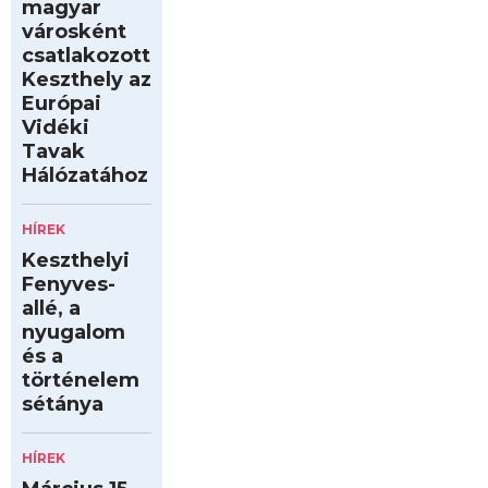
magyar
városként
csatlakozott
Keszthely az
Európai
Vidéki
Tavak
Hálózatához
HÍREK
Keszthelyi
Fenyves-
allé, a
nyugalom
és a
történelem
sétánya
HÍREK