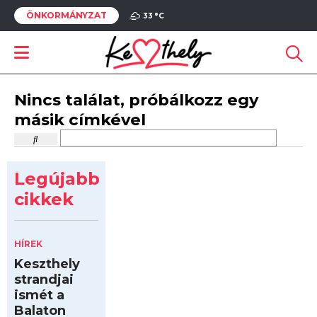
ÖNKORMÁNYZAT
33 °
C
Nincs találat, próbálkozz egy
másik címkével
Legújabb
cikkek
HÍREK
Keszthely
strandjai
ismét a
Balaton