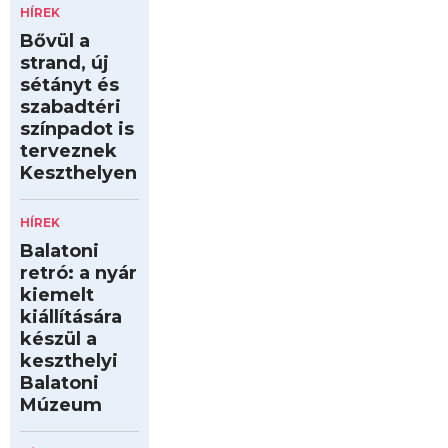
HÍREK
Bővül a
strand, új
sétányt és
szabadtéri
színpadot is
terveznek
Keszthelyen
HÍREK
Balatoni
retró: a nyár
kiemelt
kiállítására
készül a
keszthelyi
Balatoni
Múzeum