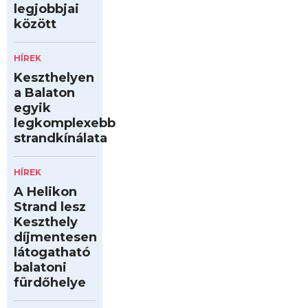
legjobbjai
között
HÍREK
Keszthelyen
a Balaton
egyik
legkomplexebb
strandkínálata
HÍREK
A Helikon
Strand lesz
Keszthely
díjmentesen
látogatható
balatoni
fürdőhelye