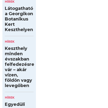
HÍREK
Látogatható
a Georgikon
Botanikus
Kert
Keszthelyen
HÍREK
Keszthely
minden
évszakban
felfedezésre
vár – akár
vízen,
földön vagy
levegőben
HÍREK
Egyedüli