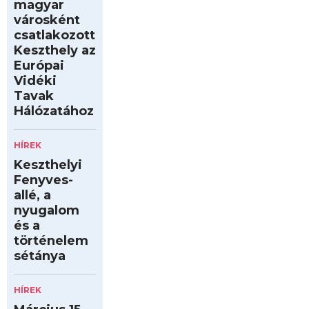
magyar
városként
csatlakozott
Keszthely az
Európai
Vidéki
Tavak
Hálózatához
HÍREK
Keszthelyi
Fenyves-
allé, a
nyugalom
és a
történelem
sétánya
HÍREK