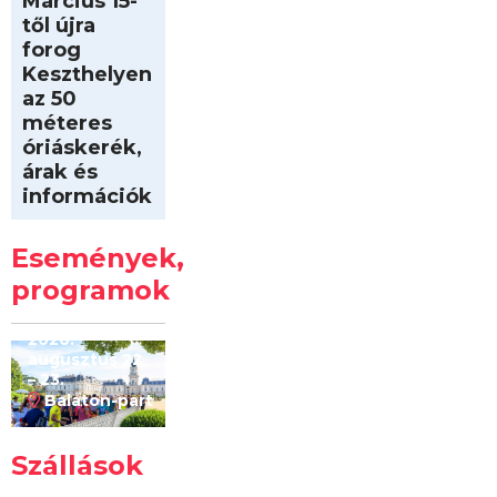
Március 15-
től újra
forog
Keszthelyen
az 50
méteres
óriáskerék,
árak és
információk
Intersport
Keszthelyi
Események,
Kilóméterek
2026
programok
2026.
augusztus 22
– 23.
Balaton-part
Szállások