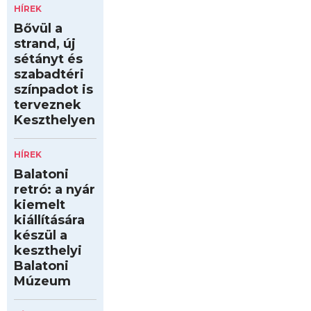
HÍREK
Bővül a
strand, új
sétányt és
szabadtéri
színpadot is
terveznek
Keszthelyen
HÍREK
Balatoni
retró: a nyár
kiemelt
kiállítására
készül a
keszthelyi
Balatoni
Múzeum