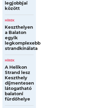
legjobbjai
között
HÍREK
Keszthelyen
a Balaton
egyik
legkomplexebb
strandkínálata
HÍREK
A Helikon
Strand lesz
Keszthely
díjmentesen
látogatható
balatoni
fürdőhelye