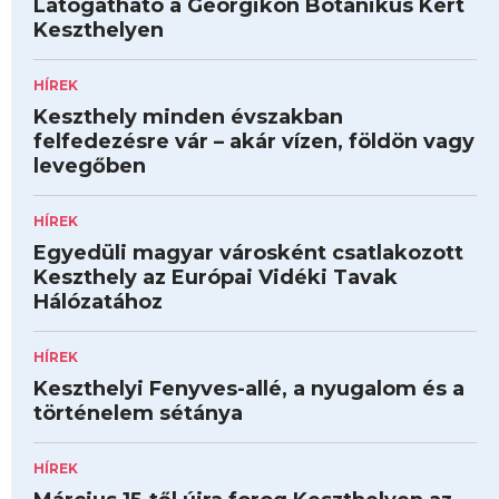
Látogatható a Georgikon Botanikus Kert
Keszthelyen
HÍREK
Keszthely minden évszakban
felfedezésre vár – akár vízen, földön vagy
levegőben
HÍREK
Egyedüli magyar városként csatlakozott
Keszthely az Európai Vidéki Tavak
Hálózatához
HÍREK
Keszthelyi Fenyves-allé, a nyugalom és a
történelem sétánya
HÍREK