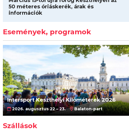
Március 15-től újra forog Keszthelyen az
50 méteres óriáskerék, árak és
információk
Események, programok
Intersport Keszthelyi Kilóméterek 2026
2026. augusztus 22 – 23.
Balaton-part
Szállások