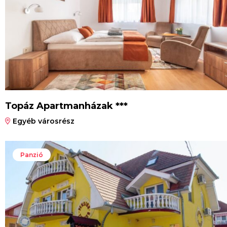
Topáz Apartmanházak ***
Egyéb városrész
Panzió