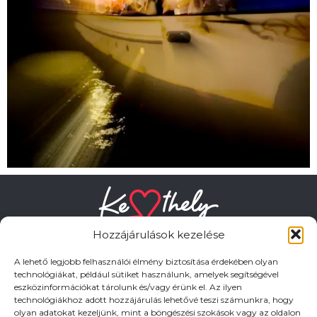
Hozzájárulások kezelése
A lehető legjobb felhasználói élmény biztosítása érdekében olyan
technológiákat, például sütiket használunk, amelyek segítségével
eszközinformációkat tárolunk és/vagy érünk el. Az ilyen
HASZNOS LINKEK
technológiákhoz adott hozzájárulás lehetővé teszi számunkra, hogy
olyan adatokat kezeljünk, mint a böngészési szokások vagy az oldalon