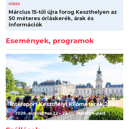
HÍREK
Március 15-től újra forog Keszthelyen az
50 méteres óriáskerék, árak és
információk
Események, programok
Intersport Keszthelyi Kilóméterek 2026
2026. augusztus 22 – 23.
Balaton-part