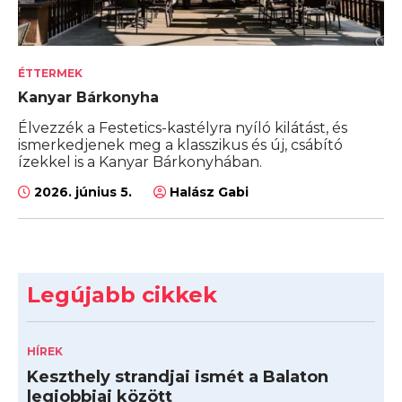
ÉTTERMEK
Kanyar Bárkonyha
Élvezzék a Festetics-kastélyra nyíló kilátást, és
ismerkedjenek meg a klasszikus és új, csábító
ízekkel is a Kanyar Bárkonyhában.
2026. június 5.
Halász Gabi
Legújabb cikkek
HÍREK
Keszthely strandjai ismét a Balaton
legjobbjai között