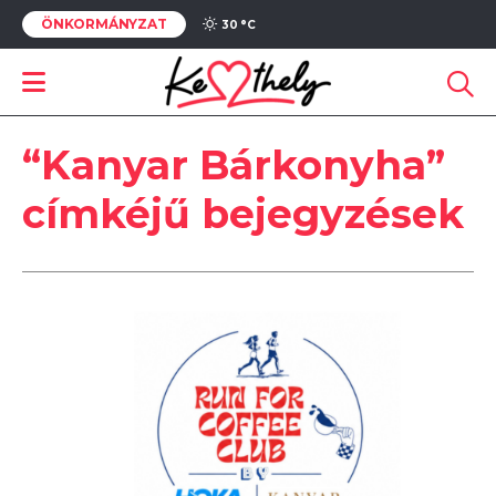
ÖNKORMÁNYZAT
30 °
C
“Kanyar Bárkonyha”
címkéjű bejegyzések