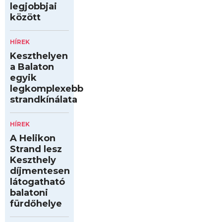
legjobbjai
között
HÍREK
Keszthelyen
a Balaton
egyik
legkomplexebb
strandkínálata
HÍREK
A Helikon
Strand lesz
Keszthely
díjmentesen
látogatható
balatoni
fürdőhelye