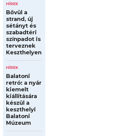
HÍREK
Bővül a
strand, új
sétányt és
szabadtéri
színpadot is
terveznek
Keszthelyen
HÍREK
Balatoni
retró: a nyár
kiemelt
kiállítására
készül a
keszthelyi
Balatoni
Múzeum