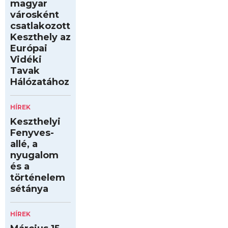
magyar
városként
csatlakozott
Keszthely az
Európai
Vidéki
Tavak
Hálózatához
HÍREK
Keszthelyi
Fenyves-
allé, a
nyugalom
és a
történelem
sétánya
HÍREK