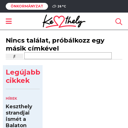
ÖNKORMÁNYZAT
26 °
C
Nincs találat, próbálkozz egy
másik címkével
Legújabb
cikkek
HÍREK
Keszthely
strandjai
ismét a
Balaton