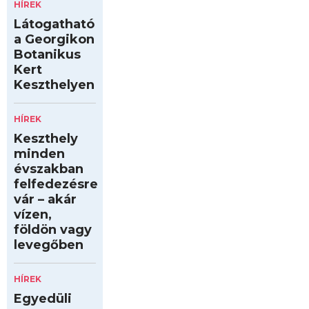
HÍREK
Látogatható
a Georgikon
Botanikus
Kert
Keszthelyen
HÍREK
Keszthely
minden
évszakban
felfedezésre
vár – akár
vízen,
földön vagy
levegőben
HÍREK
Egyedüli