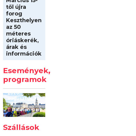
Március 15-
től újra
forog
Keszthelyen
az 50
méteres
óriáskerék,
árak és
információk
Intersport
Keszthelyi
Események,
Kilóméterek
2026
programok
2026.
augusztus 22
– 23.
Balaton-part
Szállások