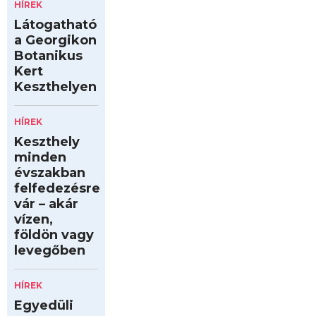
HÍREK
Látogatható
a Georgikon
Botanikus
Kert
Keszthelyen
HÍREK
Keszthely
minden
évszakban
felfedezésre
vár – akár
vízen,
földön vagy
levegőben
HÍREK
Egyedüli