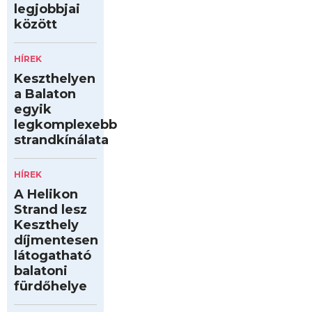
legjobbjai
között
HÍREK
Keszthelyen
a Balaton
egyik
legkomplexebb
strandkínálata
HÍREK
A Helikon
Strand lesz
Keszthely
díjmentesen
látogatható
balatoni
fürdőhelye