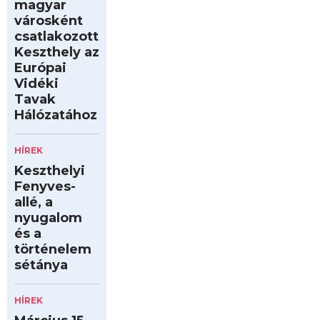
magyar
városként
csatlakozott
Keszthely az
Európai
Vidéki
Tavak
Hálózatához
HÍREK
Keszthelyi
Fenyves-
allé, a
nyugalom
és a
történelem
sétánya
HÍREK