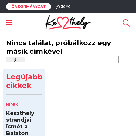
ÖNKORMÁNYZAT
30 °
C
Nincs találat, próbálkozz egy
másik címkével
Legújabb
cikkek
HÍREK
Keszthely
strandjai
ismét a
Balaton