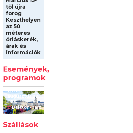
Március 15-
től újra
forog
Keszthelyen
az 50
méteres
óriáskerék,
árak és
információk
Intersport
Keszthelyi
Események,
Kilóméterek
2026
programok
2026.
augusztus 22
– 23.
Balaton-part
Szállások