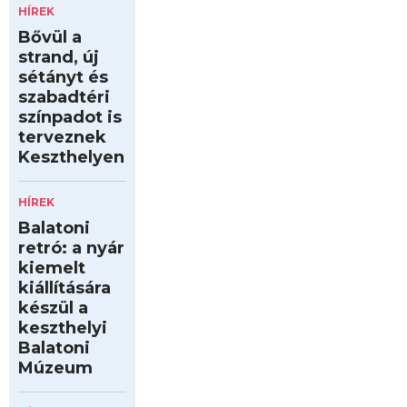
HÍREK
Bővül a
strand, új
sétányt és
szabadtéri
színpadot is
terveznek
Keszthelyen
HÍREK
Balatoni
retró: a nyár
kiemelt
kiállítására
készül a
keszthelyi
Balatoni
Múzeum