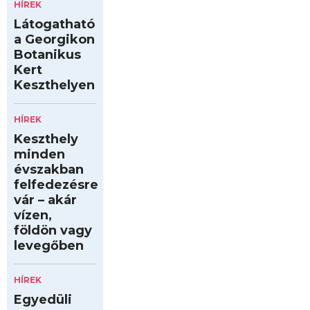
HÍREK
Látogatható
a Georgikon
Botanikus
Kert
Keszthelyen
HÍREK
Keszthely
minden
évszakban
felfedezésre
vár – akár
vízen,
földön vagy
levegőben
HÍREK
Egyedüli