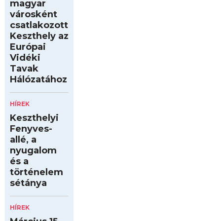
magyar
városként
csatlakozott
Keszthely az
Európai
Vidéki
Tavak
Hálózatához
HÍREK
Keszthelyi
Fenyves-
allé, a
nyugalom
és a
történelem
sétánya
HÍREK