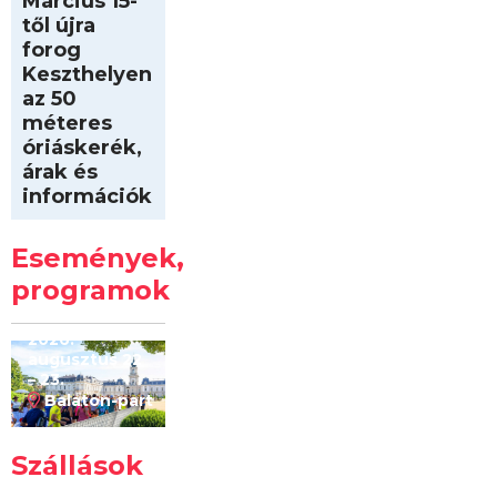
Március 15-
től újra
forog
Keszthelyen
az 50
méteres
óriáskerék,
árak és
információk
Intersport
Keszthelyi
Események,
Kilóméterek
2026
programok
2026.
augusztus 22
– 23.
Balaton-part
Szállások