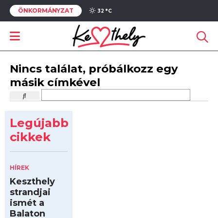
ÖNKORMÁNYZAT
32 °
C
Nincs találat, próbálkozz egy
másik címkével
Legújabb
cikkek
HÍREK
Keszthely
strandjai
ismét a
Balaton