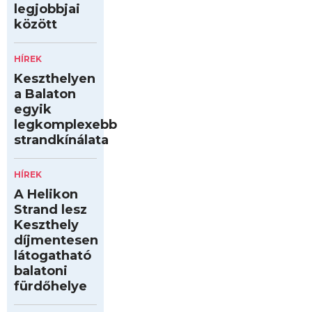
legjobbjai
között
HÍREK
Keszthelyen
a Balaton
egyik
legkomplexebb
strandkínálata
HÍREK
A Helikon
Strand lesz
Keszthely
díjmentesen
látogatható
balatoni
fürdőhelye