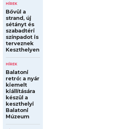
HÍREK
Bővül a
strand, új
sétányt és
szabadtéri
színpadot is
terveznek
Keszthelyen
HÍREK
Balatoni
retró: a nyár
kiemelt
kiállítására
készül a
keszthelyi
Balatoni
Múzeum