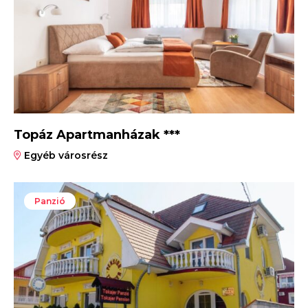
Topáz Apartmanházak ***
Egyéb városrész
Panzió