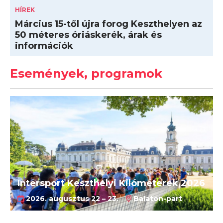
HÍREK
Március 15-től újra forog Keszthelyen az
50 méteres óriáskerék, árak és
információk
Események, programok
Intersport Keszthelyi Kilóméterek 2026
2026. augusztus 22 – 23.
Balaton-part