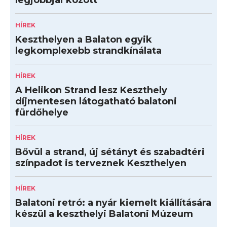
legjobbjai között
HÍREK
Keszthelyen a Balaton egyik
legkomplexebb strandkínálata
HÍREK
A Helikon Strand lesz Keszthely
díjmentesen látogatható balatoni
fürdőhelye
HÍREK
Bővül a strand, új sétányt és szabadtéri
színpadot is terveznek Keszthelyen
HÍREK
Balatoni retró: a nyár kiemelt kiállítására
készül a keszthelyi Balatoni Múzeum