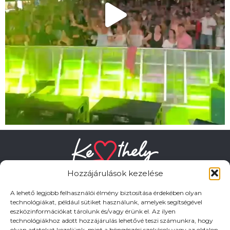
Hozzájárulások kezelése
A lehető legjobb felhasználói élmény biztosítása érdekében olyan
technológiákat, például sütiket használunk, amelyek segítségével
eszközinformációkat tárolunk és/vagy érünk el. Az ilyen
HASZNOS LINKEK
technológiákhoz adott hozzájárulás lehetővé teszi számunkra, hogy
olyan adatokat kezeljünk, mint a böngészési szokások vagy az oldalon