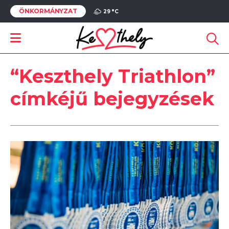
ÖNKORMÁNYZAT
29 °
C
“Keszthely Triathlon”
címkéjű bejegyzések