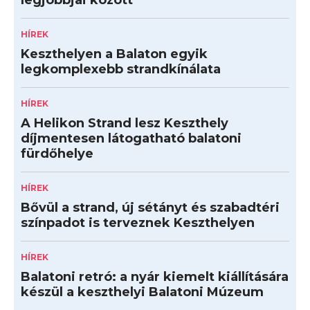
legjobbjai között
HÍREK
Keszthelyen a Balaton egyik
legkomplexebb strandkínálata
HÍREK
A Helikon Strand lesz Keszthely
díjmentesen látogatható balatoni
fürdőhelye
HÍREK
Bővül a strand, új sétányt és szabadtéri
színpadot is terveznek Keszthelyen
HÍREK
Balatoni retró: a nyár kiemelt kiállítására
készül a keszthelyi Balatoni Múzeum