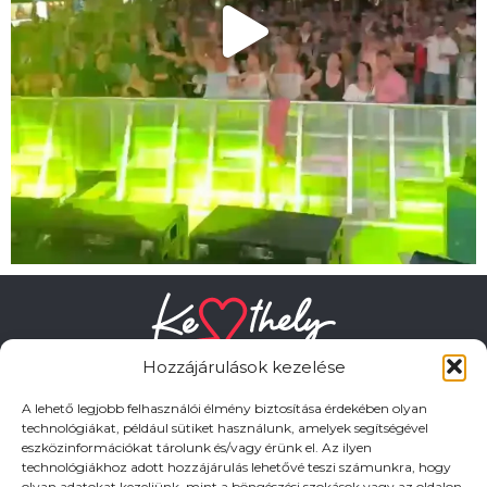
Hozzájárulások kezelése
A lehető legjobb felhasználói élmény biztosítása érdekében olyan
technológiákat, például sütiket használunk, amelyek segítségével
eszközinformációkat tárolunk és/vagy érünk el. Az ilyen
HASZNOS LINKEK
technológiákhoz adott hozzájárulás lehetővé teszi számunkra, hogy
olyan adatokat kezeljünk, mint a böngészési szokások vagy az oldalon