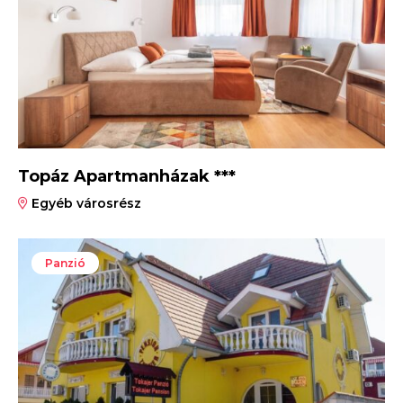
Topáz Apartmanházak ***
Egyéb városrész
Panzió