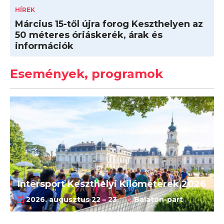
HÍREK
Március 15-től újra forog Keszthelyen az
50 méteres óriáskerék, árak és
információk
Események, programok
Intersport Keszthelyi Kilóméterek 2026
2026. augusztus 22 – 23.
Balaton-part