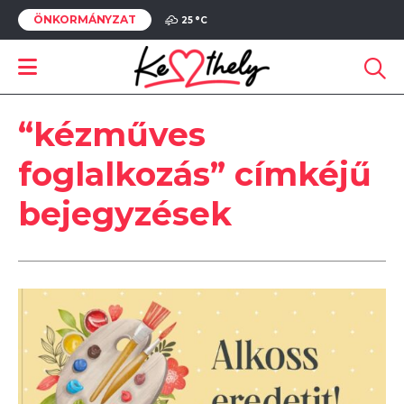
ÖNKORMÁNYZAT
25 °
C
“kézműves
foglalkozás” címkéjű
bejegyzések