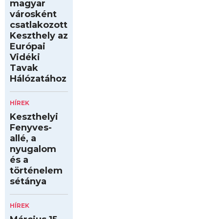
magyar
városként
csatlakozott
Keszthely az
Európai
Vidéki
Tavak
Hálózatához
HÍREK
Keszthelyi
Fenyves-
allé, a
nyugalom
és a
történelem
sétánya
HÍREK