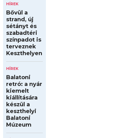
HÍREK
Bővül a
strand, új
sétányt és
szabadtéri
színpadot is
terveznek
Keszthelyen
HÍREK
Balatoni
retró: a nyár
kiemelt
kiállítására
készül a
keszthelyi
Balatoni
Múzeum