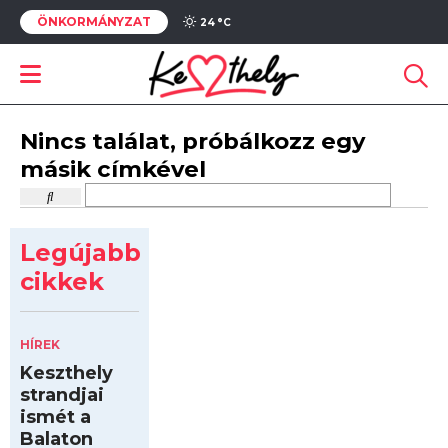
ÖNKORMÁNYZAT
24 °
C
Nincs találat, próbálkozz egy
másik címkével
Legújabb
cikkek
HÍREK
Keszthely
strandjai
ismét a
Balaton