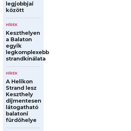
legjobbjai
között
HÍREK
Keszthelyen
a Balaton
egyik
legkomplexebb
strandkínálata
HÍREK
A Helikon
Strand lesz
Keszthely
díjmentesen
látogatható
balatoni
fürdőhelye