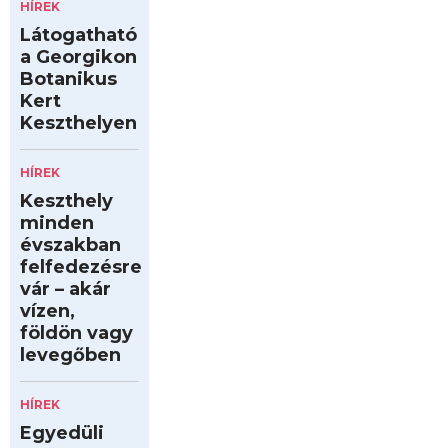
HÍREK
Látogatható
a Georgikon
Botanikus
Kert
Keszthelyen
HÍREK
Keszthely
minden
évszakban
felfedezésre
vár – akár
vízen,
földön vagy
levegőben
HÍREK
Egyedüli