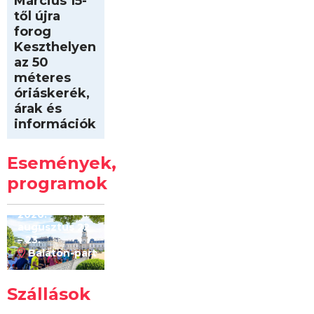
Március 15-
től újra
forog
Keszthelyen
az 50
méteres
óriáskerék,
árak és
információk
Intersport
Keszthelyi
Események,
Kilóméterek
2026
programok
2026.
augusztus 22
– 23.
Balaton-part
Szállások