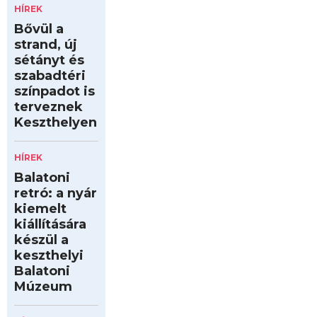
HÍREK
Bővül a
strand, új
sétányt és
szabadtéri
színpadot is
terveznek
Keszthelyen
HÍREK
Balatoni
retró: a nyár
kiemelt
kiállítására
készül a
keszthelyi
Balatoni
Múzeum