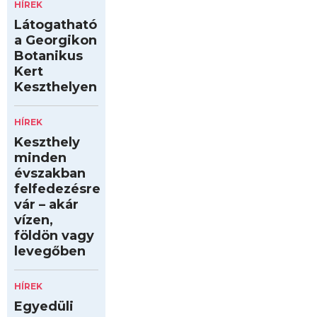
HÍREK
Látogatható
a Georgikon
Botanikus
Kert
Keszthelyen
HÍREK
Keszthely
minden
évszakban
felfedezésre
vár – akár
vízen,
földön vagy
levegőben
HÍREK
Egyedüli