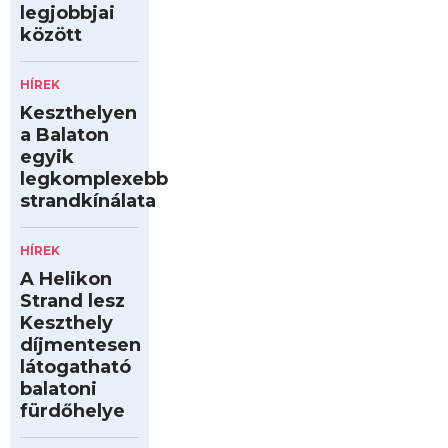
legjobbjai
között
HÍREK
Keszthelyen
a Balaton
egyik
legkomplexebb
strandkínálata
HÍREK
A Helikon
Strand lesz
Keszthely
díjmentesen
látogatható
balatoni
fürdőhelye