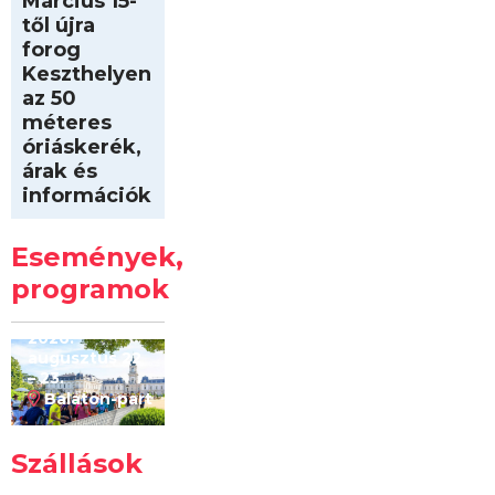
Március 15-
től újra
forog
Keszthelyen
az 50
méteres
óriáskerék,
árak és
információk
Intersport
Keszthelyi
Események,
Kilóméterek
2026
programok
2026.
augusztus 22
– 23.
Balaton-part
Szállások