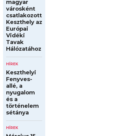
magyar
városként
csatlakozott
Keszthely az
Európai
Vidéki
Tavak
Hálózatához
HÍREK
Keszthelyi
Fenyves-
allé, a
nyugalom
és a
történelem
sétánya
HÍREK