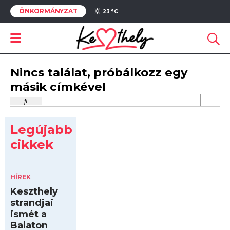
ÖNKORMÁNYZAT
23 °
C
Nincs találat, próbálkozz egy
másik címkével
Legújabb
cikkek
HÍREK
Keszthely
strandjai
ismét a
Balaton