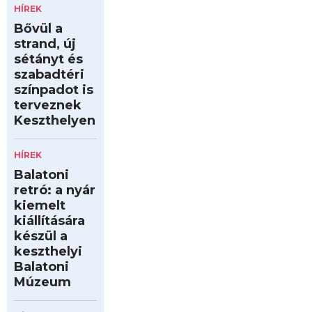
HÍREK
Bővül a
strand, új
sétányt és
szabadtéri
színpadot is
terveznek
Keszthelyen
HÍREK
Balatoni
retró: a nyár
kiemelt
kiállítására
készül a
keszthelyi
Balatoni
Múzeum