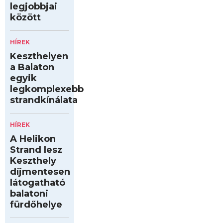
legjobbjai
között
HÍREK
Keszthelyen
a Balaton
egyik
legkomplexebb
strandkínálata
HÍREK
A Helikon
Strand lesz
Keszthely
díjmentesen
látogatható
balatoni
fürdőhelye