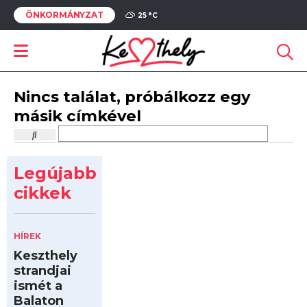
ÖNKORMÁNYZAT
25 °
C
Nincs találat, próbálkozz egy
másik címkével
Legújabb
cikkek
HÍREK
Keszthely
strandjai
ismét a
Balaton