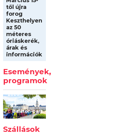
Március 15-
től újra
forog
Keszthelyen
az 50
méteres
óriáskerék,
árak és
információk
Intersport
Keszthelyi
Események,
Kilóméterek
2026
programok
2026.
augusztus 22
– 23.
Balaton-part
Szállások