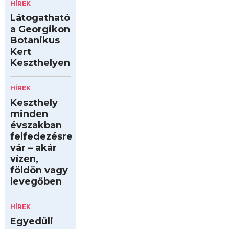
HÍREK
Látogatható
a Georgikon
Botanikus
Kert
Keszthelyen
HÍREK
Keszthely
minden
évszakban
felfedezésre
vár – akár
vízen,
földön vagy
levegőben
HÍREK
Egyedüli