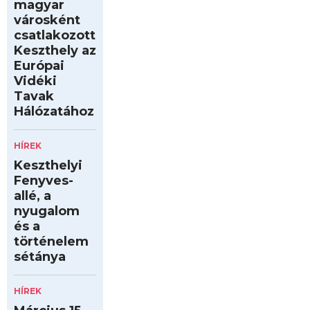
magyar
városként
csatlakozott
Keszthely az
Európai
Vidéki
Tavak
Hálózatához
HÍREK
Keszthelyi
Fenyves-
allé, a
nyugalom
és a
történelem
sétánya
HÍREK