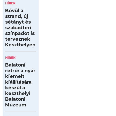
HÍREK
Bővül a
strand, új
sétányt és
szabadtéri
színpadot is
terveznek
Keszthelyen
HÍREK
Balatoni
retró: a nyár
kiemelt
kiállítására
készül a
keszthelyi
Balatoni
Múzeum