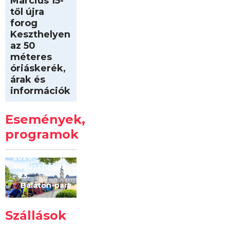
Március 15-
től újra
forog
Keszthelyen
az 50
méteres
óriáskerék,
árak és
információk
Intersport
Keszthelyi
Események,
Kilóméterek
2026
programok
2026.
augusztus 22
– 23.
Balaton-part
Szállások