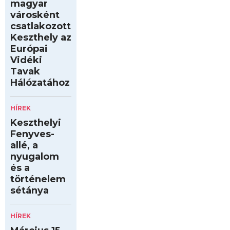
magyar
városként
csatlakozott
Keszthely az
Európai
Vidéki
Tavak
Hálózatához
HÍREK
Keszthelyi
Fenyves-
allé, a
nyugalom
és a
történelem
sétánya
HÍREK