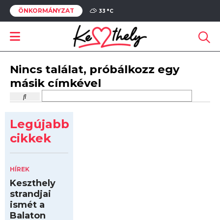
ÖNKORMÁNYZAT
33 °
C
Nincs találat, próbálkozz egy
másik címkével
Legújabb
cikkek
HÍREK
Keszthely
strandjai
ismét a
Balaton