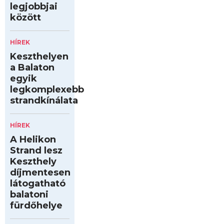
legjobbjai
között
HÍREK
Keszthelyen
a Balaton
egyik
legkomplexebb
strandkínálata
HÍREK
A Helikon
Strand lesz
Keszthely
díjmentesen
látogatható
balatoni
fürdőhelye