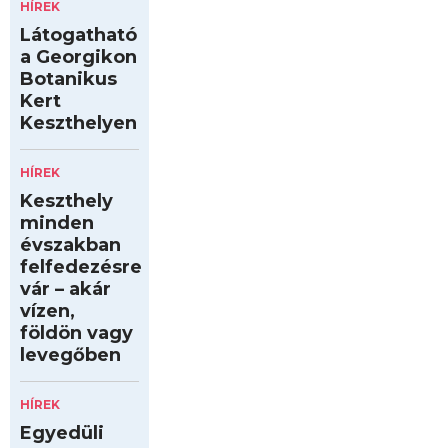
HÍREK
Látogatható
a Georgikon
Botanikus
Kert
Keszthelyen
HÍREK
Keszthely
minden
évszakban
felfedezésre
vár – akár
vízen,
földön vagy
levegőben
HÍREK
Egyedüli