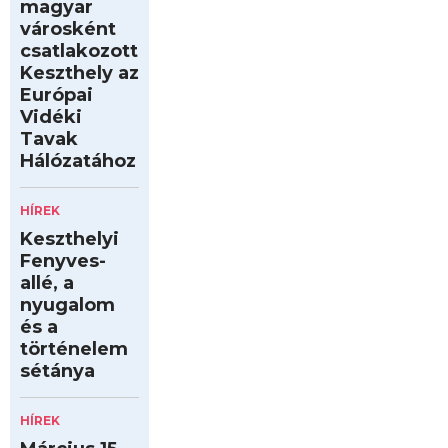
magyar
városként
csatlakozott
Keszthely az
Európai
Vidéki
Tavak
Hálózatához
HÍREK
Keszthelyi
Fenyves-
allé, a
nyugalom
és a
történelem
sétánya
HÍREK