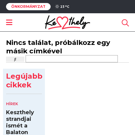
ÖNKORMÁNYZAT
23 °
C
Nincs találat, próbálkozz egy
másik címkével
Legújabb
cikkek
HÍREK
Keszthely
strandjai
ismét a
Balaton