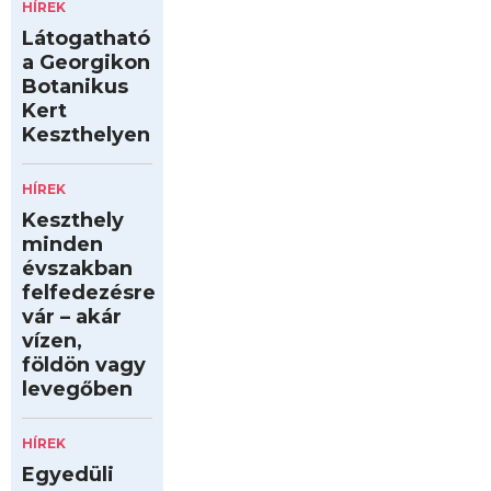
HÍREK
Látogatható
a Georgikon
Botanikus
Kert
Keszthelyen
HÍREK
Keszthely
minden
évszakban
felfedezésre
vár – akár
vízen,
földön vagy
levegőben
HÍREK
Egyedüli