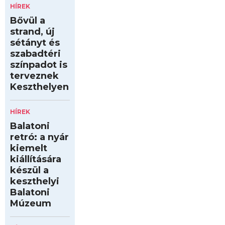
HÍREK
Bővül a
strand, új
sétányt és
szabadtéri
színpadot is
terveznek
Keszthelyen
HÍREK
Balatoni
retró: a nyár
kiemelt
kiállítására
készül a
keszthelyi
Balatoni
Múzeum