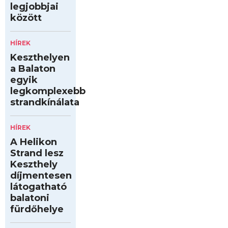
legjobbjai
között
HÍREK
Keszthelyen
a Balaton
egyik
legkomplexebb
strandkínálata
HÍREK
A Helikon
Strand lesz
Keszthely
díjmentesen
látogatható
balatoni
fürdőhelye