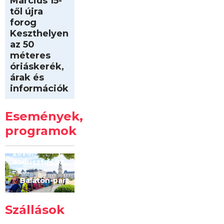
Március 15-
től újra
forog
Keszthelyen
az 50
méteres
óriáskerék,
árak és
információk
Intersport
Keszthelyi
Események,
Kilóméterek
2026
programok
2026.
augusztus 22
– 23.
Balaton-part
Szállások