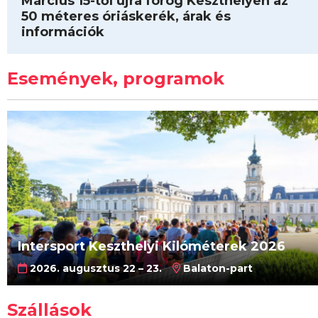
Március 15-től újra forog Keszthelyen az
50 méteres óriáskerék, árak és
információk
Események, programok
Intersport Keszthelyi Kilóméterek 2026
2026. augusztus 22 – 23.
Balaton-part
Szállások