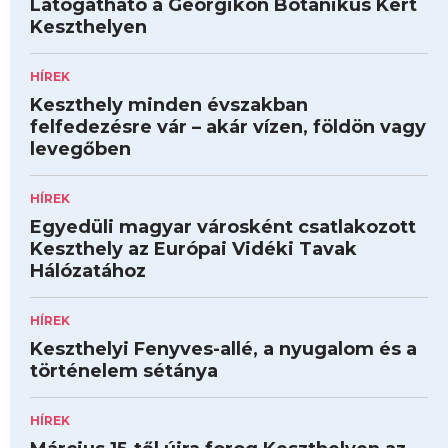
Látogatható a Georgikon Botanikus Kert
Keszthelyen
HÍREK
Keszthely minden évszakban
felfedezésre vár – akár vízen, földön vagy
levegőben
HÍREK
Egyedüli magyar városként csatlakozott
Keszthely az Európai Vidéki Tavak
Hálózatához
HÍREK
Keszthelyi Fenyves-allé, a nyugalom és a
történelem sétánya
HÍREK