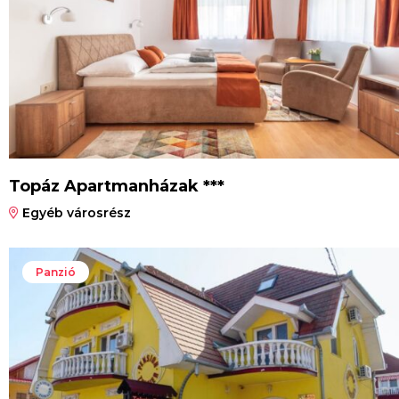
Topáz Apartmanházak ***
Egyéb városrész
Panzió