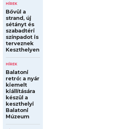
HÍREK
Bővül a
strand, új
sétányt és
szabadtéri
színpadot is
terveznek
Keszthelyen
HÍREK
Balatoni
retró: a nyár
kiemelt
kiállítására
készül a
keszthelyi
Balatoni
Múzeum