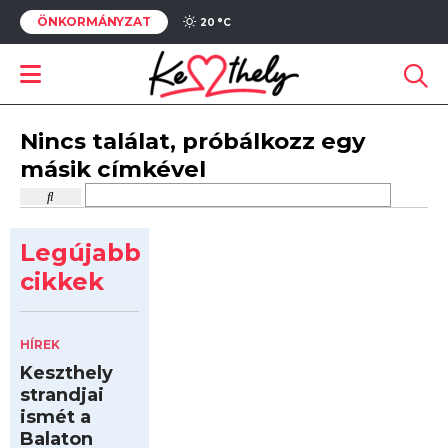
ÖNKORMÁNYZAT
20 °
C
Nincs találat, próbálkozz egy
másik címkével
Legújabb
cikkek
HÍREK
Keszthely
strandjai
ismét a
Balaton