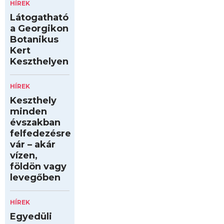
HÍREK
Látogatható
a Georgikon
Botanikus
Kert
Keszthelyen
HÍREK
Keszthely
minden
évszakban
felfedezésre
vár – akár
vízen,
földön vagy
levegőben
HÍREK
Egyedüli