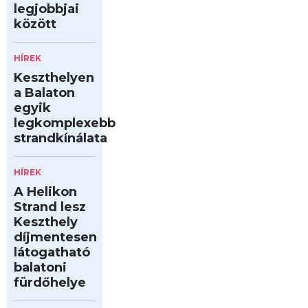
legjobbjai
között
HÍREK
Keszthelyen
a Balaton
egyik
legkomplexebb
strandkínálata
HÍREK
A Helikon
Strand lesz
Keszthely
díjmentesen
látogatható
balatoni
fürdőhelye