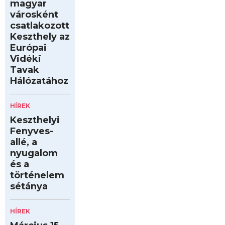
magyar
városként
csatlakozott
Keszthely az
Európai
Vidéki
Tavak
Hálózatához
HÍREK
Keszthelyi
Fenyves-
allé, a
nyugalom
és a
történelem
sétánya
HÍREK