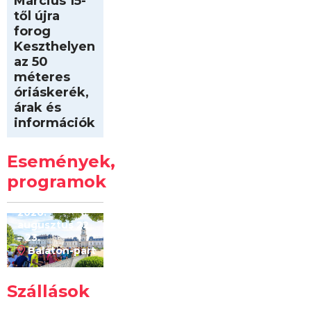
Március 15-
től újra
forog
Keszthelyen
az 50
méteres
óriáskerék,
árak és
információk
Intersport
Keszthelyi
Események,
Kilóméterek
2026
programok
2026.
augusztus 22
– 23.
Balaton-part
Szállások