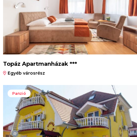
Topáz Apartmanházak ***
Egyéb városrész
Panzió