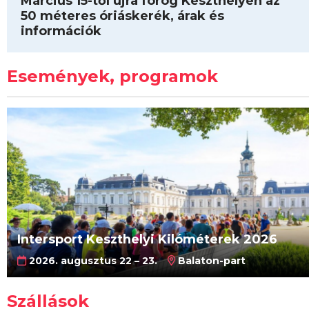
Március 15-től újra forog Keszthelyen az
50 méteres óriáskerék, árak és
információk
Események, programok
Intersport Keszthelyi Kilóméterek 2026
2026. augusztus 22 – 23.
Balaton-part
Szállások