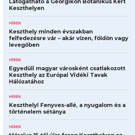
Látogatható a Georgikon Botanikus Kert
Keszthelyen
HÍREK
Keszthely minden évszakban
felfedezésre vár – akár vízen, földön vagy
levegőben
HÍREK
Egyedüli magyar városként csatlakozott
Keszthely az Európai Vidéki Tavak
Hálózatához
HÍREK
Keszthelyi Fenyves-allé, a nyugalom és a
történelem sétánya
HÍREK