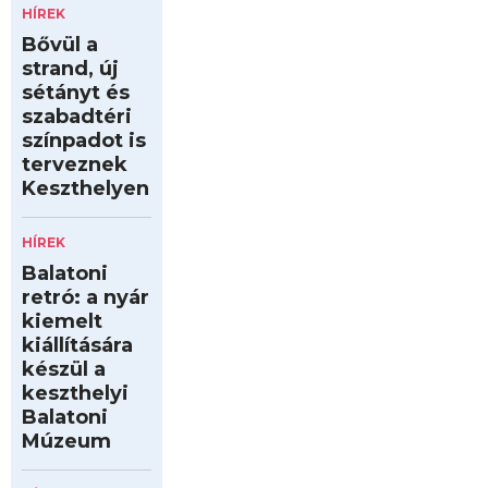
HÍREK
Bővül a
strand, új
sétányt és
szabadtéri
színpadot is
terveznek
Keszthelyen
HÍREK
Balatoni
retró: a nyár
kiemelt
kiállítására
készül a
keszthelyi
Balatoni
Múzeum