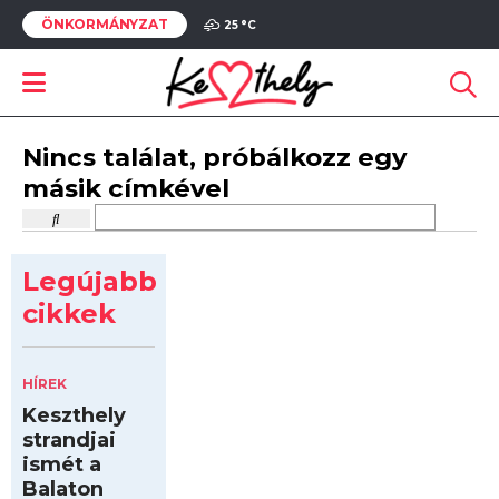
ÖNKORMÁNYZAT
25 °
C
Nincs találat, próbálkozz egy
másik címkével
Legújabb
cikkek
HÍREK
Keszthely
strandjai
ismét a
Balaton