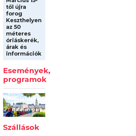
Március 15-
től újra
forog
Keszthelyen
az 50
méteres
óriáskerék,
árak és
információk
Intersport
Keszthelyi
Események,
Kilóméterek
2026
programok
2026.
augusztus 22
– 23.
Balaton-part
Szállások