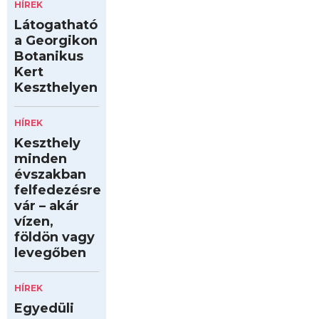
HÍREK
Látogatható
a Georgikon
Botanikus
Kert
Keszthelyen
HÍREK
Keszthely
minden
évszakban
felfedezésre
vár – akár
vízen,
földön vagy
levegőben
HÍREK
Egyedüli