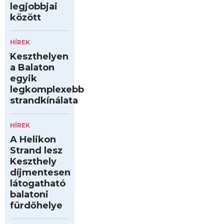
legjobbjai
között
HÍREK
Keszthelyen
a Balaton
egyik
legkomplexebb
strandkínálata
HÍREK
A Helikon
Strand lesz
Keszthely
díjmentesen
látogatható
balatoni
fürdőhelye