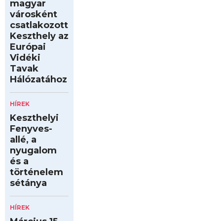
magyar
városként
csatlakozott
Keszthely az
Európai
Vidéki
Tavak
Hálózatához
HÍREK
Keszthelyi
Fenyves-
allé, a
nyugalom
és a
történelem
sétánya
HÍREK