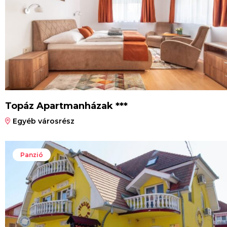
Topáz Apartmanházak ***
Egyéb városrész
Panzió