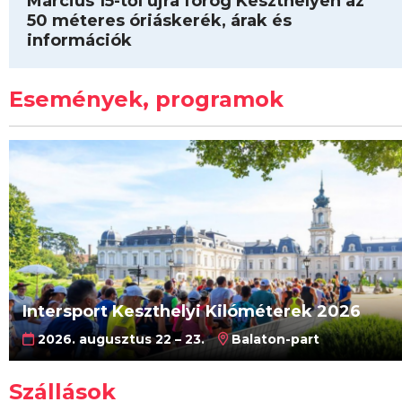
Március 15-től újra forog Keszthelyen az
50 méteres óriáskerék, árak és
információk
Események, programok
Intersport Keszthelyi Kilóméterek 2026
2026. augusztus 22 – 23.
Balaton-part
Szállások