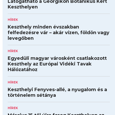
Látogatható a Georgikon Botanikus Kert
Keszthelyen
HÍREK
Keszthely minden évszakban
felfedezésre vár – akár vízen, földön vagy
levegőben
HÍREK
Egyedüli magyar városként csatlakozott
Keszthely az Európai Vidéki Tavak
Hálózatához
HÍREK
Keszthelyi Fenyves-allé, a nyugalom és a
történelem sétánya
HÍREK