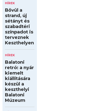
HÍREK
Bővül a
strand, új
sétányt és
szabadtéri
színpadot is
terveznek
Keszthelyen
HÍREK
Balatoni
retró: a nyár
kiemelt
kiállítására
készül a
keszthelyi
Balatoni
Múzeum