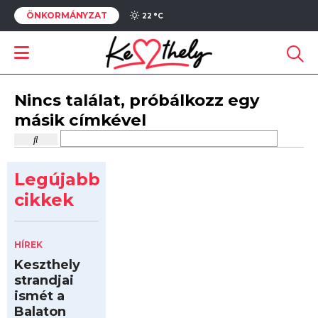
ÖNKORMÁNYZAT
22 °
C
Nincs találat, próbálkozz egy
másik címkével
Legújabb
cikkek
HÍREK
Keszthely
strandjai
ismét a
Balaton