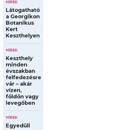
HÍREK
Látogatható
a Georgikon
Botanikus
Kert
Keszthelyen
HÍREK
Keszthely
minden
évszakban
felfedezésre
vár – akár
vízen,
földön vagy
levegőben
HÍREK
Egyedüli