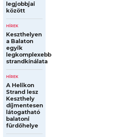
legjobbjai
között
HÍREK
Keszthelyen
a Balaton
egyik
legkomplexebb
strandkínálata
HÍREK
A Helikon
Strand lesz
Keszthely
díjmentesen
látogatható
balatoni
fürdőhelye