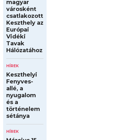
magyar
városként
csatlakozott
Keszthely az
Európai
Vidéki
Tavak
Hálózatához
HÍREK
Keszthelyi
Fenyves-
allé, a
nyugalom
és a
történelem
sétánya
HÍREK