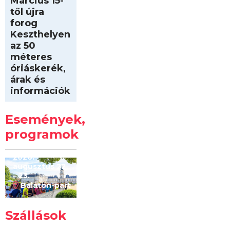
Március 15-
től újra
forog
Keszthelyen
az 50
méteres
óriáskerék,
árak és
információk
Intersport
Keszthelyi
Események,
Kilóméterek
2026
programok
2026.
augusztus 22
– 23.
Balaton-part
Szállások