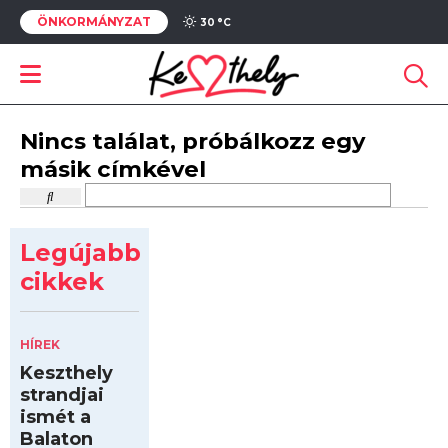
ÖNKORMÁNYZAT
30 °
C
Nincs találat, próbálkozz egy
másik címkével
Legújabb
cikkek
HÍREK
Keszthely
strandjai
ismét a
Balaton