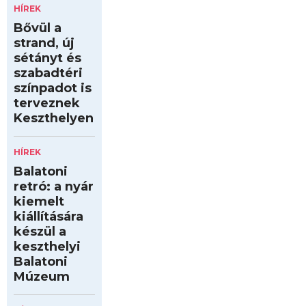
HÍREK
Bővül a
strand, új
sétányt és
szabadtéri
színpadot is
terveznek
Keszthelyen
HÍREK
Balatoni
retró: a nyár
kiemelt
kiállítására
készül a
keszthelyi
Balatoni
Múzeum