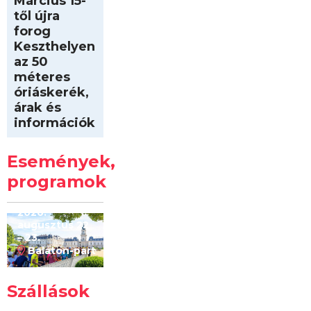
Március 15-
től újra
forog
Keszthelyen
az 50
méteres
óriáskerék,
árak és
információk
Intersport
Keszthelyi
Események,
Kilóméterek
2026
programok
2026.
augusztus 22
– 23.
Balaton-part
Szállások