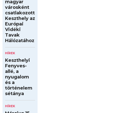
magyar
városként
csatlakozott
Keszthely az
Európai
Vidéki
Tavak
Hálózatához
HÍREK
Keszthelyi
Fenyves-
allé, a
nyugalom
és a
történelem
sétánya
HÍREK