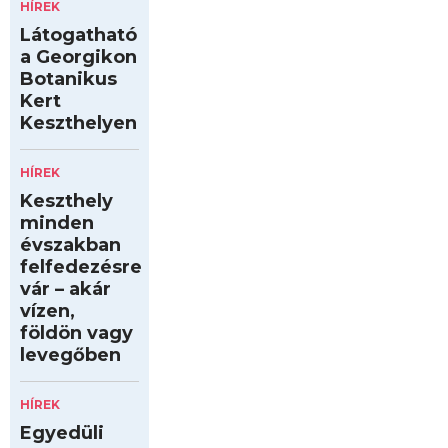
HÍREK
Látogatható
a Georgikon
Botanikus
Kert
Keszthelyen
HÍREK
Keszthely
minden
évszakban
felfedezésre
vár – akár
vízen,
földön vagy
levegőben
HÍREK
Egyedüli