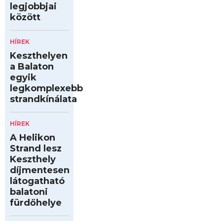
legjobbjai
között
HÍREK
Keszthelyen
a Balaton
egyik
legkomplexebb
strandkínálata
HÍREK
A Helikon
Strand lesz
Keszthely
díjmentesen
látogatható
balatoni
fürdőhelye