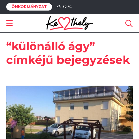
ÖNKORMÁNYZAT
32 °
C
“különálló ágy”
címkéjű bejegyzések