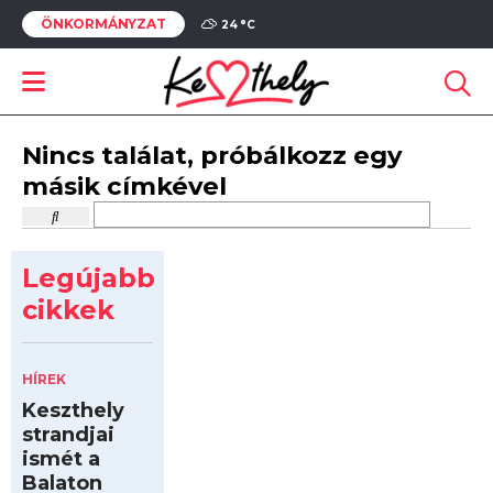
ÖNKORMÁNYZAT
24 °
C
Nincs találat, próbálkozz egy
másik címkével
Legújabb
cikkek
HÍREK
Keszthely
strandjai
ismét a
Balaton