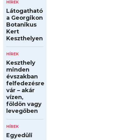
HÍREK
Látogatható
a Georgikon
Botanikus
Kert
Keszthelyen
HÍREK
Keszthely
minden
évszakban
felfedezésre
vár – akár
vízen,
földön vagy
levegőben
HÍREK
Egyedüli