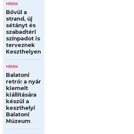
HÍREK
Bővül a
strand, új
sétányt és
szabadtéri
színpadot is
terveznek
Keszthelyen
HÍREK
Balatoni
retró: a nyár
kiemelt
kiállítására
készül a
keszthelyi
Balatoni
Múzeum