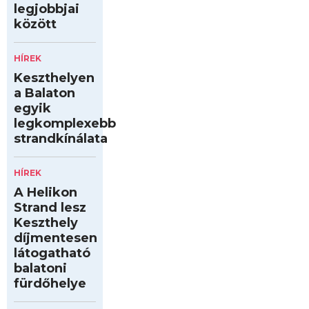
legjobbjai
között
HÍREK
Keszthelyen
a Balaton
egyik
legkomplexebb
strandkínálata
HÍREK
A Helikon
Strand lesz
Keszthely
díjmentesen
látogatható
balatoni
fürdőhelye