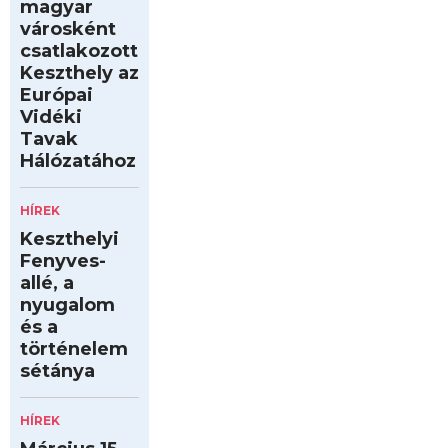
magyar
városként
csatlakozott
Keszthely az
Európai
Vidéki
Tavak
Hálózatához
HÍREK
Keszthelyi
Fenyves-
allé, a
nyugalom
és a
történelem
sétánya
HÍREK