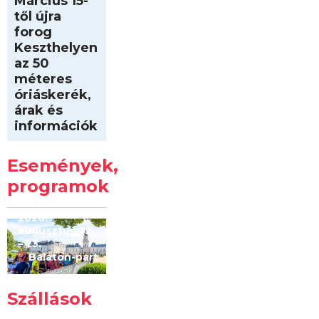
Március 15-
től újra
forog
Keszthelyen
az 50
méteres
óriáskerék,
árak és
információk
Intersport
Keszthelyi
Események,
Kilóméterek
2026
programok
2026.
augusztus 22
– 23.
Balaton-part
Szállások