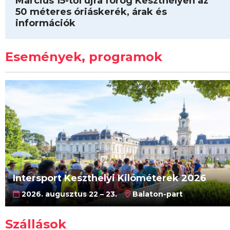
Március 15-től újra forog Keszthelyen az
50 méteres óriáskerék, árak és
információk
Események, programok
Intersport Keszthelyi Kilóméterek 2026
2026. augusztus 22 – 23.
Balaton-part
Szállások