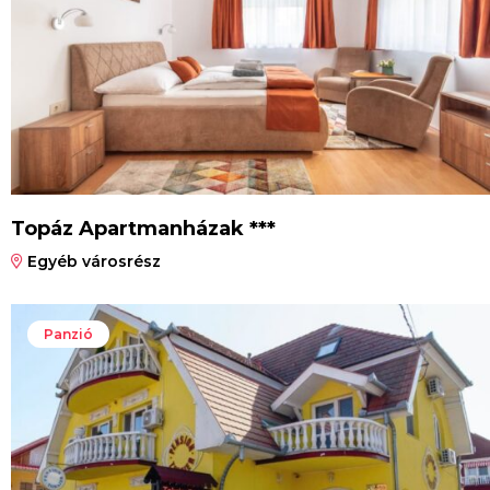
Topáz Apartmanházak ***
Egyéb városrész
Panzió