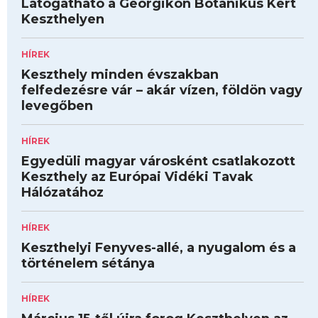
Látogatható a Georgikon Botanikus Kert
Keszthelyen
HÍREK
Keszthely minden évszakban
felfedezésre vár – akár vízen, földön vagy
levegőben
HÍREK
Egyedüli magyar városként csatlakozott
Keszthely az Európai Vidéki Tavak
Hálózatához
HÍREK
Keszthelyi Fenyves-allé, a nyugalom és a
történelem sétánya
HÍREK