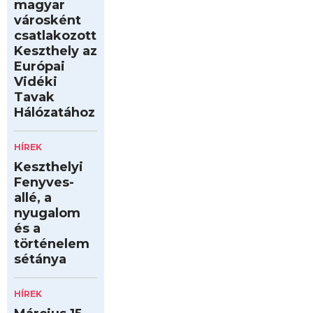
magyar
városként
csatlakozott
Keszthely az
Európai
Vidéki
Tavak
Hálózatához
HÍREK
Keszthelyi
Fenyves-
allé, a
nyugalom
és a
történelem
sétánya
HÍREK