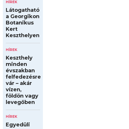
HÍREK
Látogatható
a Georgikon
Botanikus
Kert
Keszthelyen
HÍREK
Keszthely
minden
évszakban
felfedezésre
vár – akár
vízen,
földön vagy
levegőben
HÍREK
Egyedüli