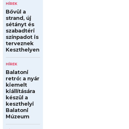
HÍREK
Bővül a
strand, új
sétányt és
szabadtéri
színpadot is
terveznek
Keszthelyen
HÍREK
Balatoni
retró: a nyár
kiemelt
kiállítására
készül a
keszthelyi
Balatoni
Múzeum