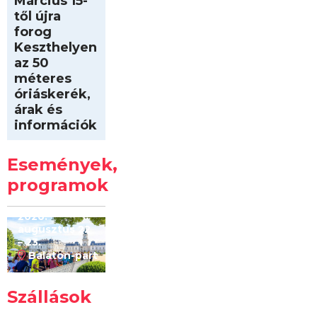
Március 15-
től újra
forog
Keszthelyen
az 50
méteres
óriáskerék,
árak és
információk
Intersport
Keszthelyi
Események,
Kilóméterek
2026
programok
2026.
augusztus 22
– 23.
Balaton-part
Szállások