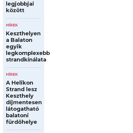
legjobbjai
között
HÍREK
Keszthelyen
a Balaton
egyik
legkomplexebb
strandkínálata
HÍREK
A Helikon
Strand lesz
Keszthely
díjmentesen
látogatható
balatoni
fürdőhelye