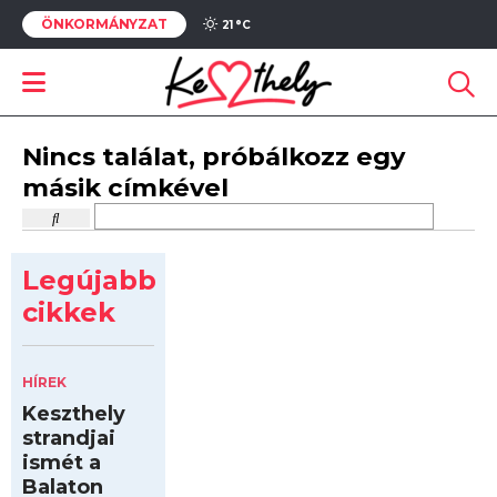
ÖNKORMÁNYZAT
21 °
C
Nincs találat, próbálkozz egy
másik címkével
Legújabb
cikkek
HÍREK
Keszthely
strandjai
ismét a
Balaton