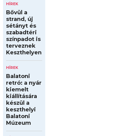
HÍREK
Bővül a
strand, új
sétányt és
szabadtéri
színpadot is
terveznek
Keszthelyen
HÍREK
Balatoni
retró: a nyár
kiemelt
kiállítására
készül a
keszthelyi
Balatoni
Múzeum