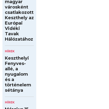
magyar
városként
csatlakozott
Keszthely az
Európai
Vidéki
Tavak
Hálózatához
HÍREK
Keszthelyi
Fenyves-
allé, a
nyugalom
és a
történelem
sétánya
HÍREK