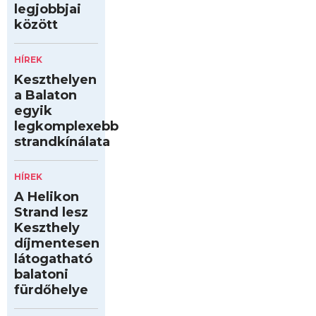
legjobbjai
között
HÍREK
Keszthelyen
a Balaton
egyik
legkomplexebb
strandkínálata
HÍREK
A Helikon
Strand lesz
Keszthely
díjmentesen
látogatható
balatoni
fürdőhelye