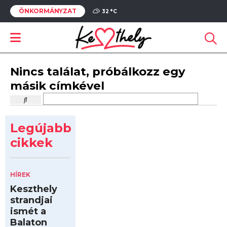
ÖNKORMÁNYZAT
32 °
C
Nincs találat, próbálkozz egy
másik címkével
Legújabb
cikkek
HÍREK
Keszthely
strandjai
ismét a
Balaton