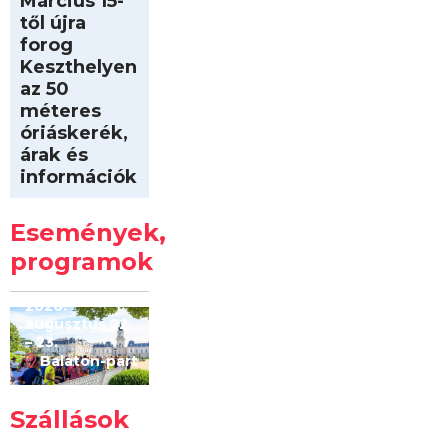
Március 15-
től újra
forog
Keszthelyen
az 50
méteres
óriáskerék,
árak és
információk
Intersport
Keszthelyi
Események,
Kilóméterek
2026
programok
2026.
augusztus 22
– 23.
Balaton-part
Szállások