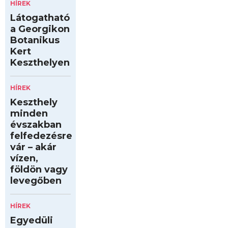
HÍREK
Látogatható
a Georgikon
Botanikus
Kert
Keszthelyen
HÍREK
Keszthely
minden
évszakban
felfedezésre
vár – akár
vízen,
földön vagy
levegőben
HÍREK
Egyedüli